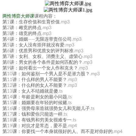
两性博弈大师课
课程内容：
第1课：生存价值和生育价值.mp3
第2讲：雌竞的终点.mp3
第3讲：雄竞的终点.mp3
第4讲：婚姻——无限连带责任公司.mp3
第5讲：女人没有崇拜就没有爱.mp3
第6讲：优质男和优质女的评判标准.mp3
第7讲：女利、女权、消费主义、虚荣心.mp3
第8讲：男女的各个条件是如何匹配的？.mp3
第9讲：如何看出一个女人作和克夫？.mp3
第10讲：如何鉴别一个男人是不是潜力股？.mp3
第11讲：什么样的男人不能要？.mp3
第12讲：什么样的女人不能要？.mp3
第13课：女人不结婚就是傻.ts
第14课：年龄是剩女的最小问题.ts
第15课：婚姻要在年轻的时候赌.ts
第16课：强势母亲造就强势女儿和无能儿子.ts
第17课：钱和爱你只能选一样.ts
第18课：有钱男和穷美女很难专一.ts
第19课：对抗才是常态，爱不是.mp4
第20课：你要找一个本身就很好的人、而不是对你好的.mp4