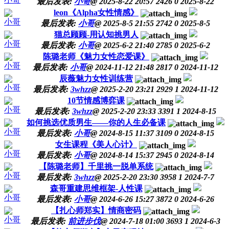
最后发表:
小哥
@
2025-8-22 20:57
2426
0
2025-8-22
leon《Alpha女性情感》
小哥
最后发表:
小哥
@
2025-8-5 21:55
2742
0
2025-8-5
猫总顾顾-用认知挑男人
小哥
最后发表:
小哥
@
2025-6-2 21:40
2785
0
2025-6-2
陈璐老师《魅力女性恋爱课》
小哥
最后发表:
小哥
@
2024-11-12 21:48
2817
0
2024-11-12
辰薇魅力女性训练营
小哥
最后发表:
3whzz
@
2025-2-20 23:21
2929
1
2024-11-12
10节情感博弈课
小哥
最后发表:
3whzz
@
2025-2-20 23:33
3391
1
2024-8-15
如何挑选优质男生——你的人生必备课
小哥
最后发表:
小哥
@
2024-8-15 11:37
3109
0
2024-8-15
女生课程《美人心计》
小哥
最后发表:
小哥
@
2024-8-14 15:37
2945
0
2024-8-14
【陈璐老师】千里挑一脱单系统
小哥
最后发表:
3whzz
@
2025-2-20 23:30
3958
1
2024-7-7
森哥重建思维框架-人性课
小哥
最后发表:
小哥
@
2024-6-26 15:27
3872
0
2024-6-26
【扎心师郑实】情商密码
小哥
最后发表:
前进步伐
@
2024-7-18 01:00
3693
1
2024-6-3