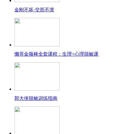
金刚不坏·交而不泄
懒哥金箍棒全套课程：生理+心理脱敏课
郭大侠脱敏训练指南