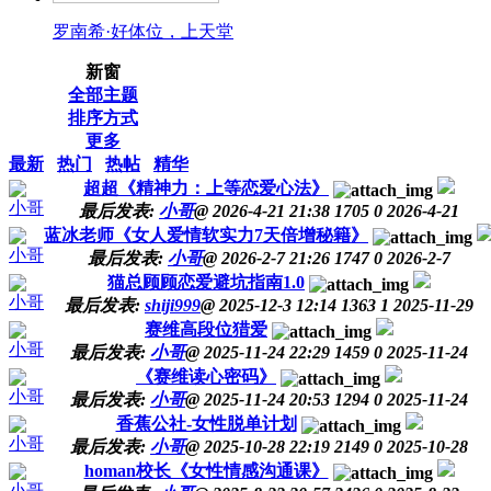
罗南希·好体位，上天堂
新窗
全部主题
排序方式
更多
最新
热门
热帖
精华
超超《精神力：上等恋爱心法》
小哥
最后发表:
小哥
@
2026-4-21 21:38
1705
0
2026-4-21
蓝冰老师《女人爱情软实力7天倍增秘籍》
小哥
最后发表:
小哥
@
2026-2-7 21:26
1747
0
2026-2-7
猫总顾顾恋爱避坑指南1.0
小哥
最后发表:
shiji999
@
2025-12-3 12:14
1363
1
2025-11-29
赛维高段位猎爱
小哥
最后发表:
小哥
@
2025-11-24 22:29
1459
0
2025-11-24
《赛维读心密码》
小哥
最后发表:
小哥
@
2025-11-24 20:53
1294
0
2025-11-24
香蕉公社-女性脱单计划
小哥
最后发表:
小哥
@
2025-10-28 22:19
2149
0
2025-10-28
homan校长《女性情感沟通课》
小哥