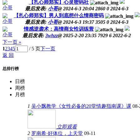
【扎心师郑实】心灵密码社
小哥
最后发表:
小哥
@
2024-6-3 20:04
2860
0
2024-6-3
【扎心师郑实】男人到底想什么情商密码
小哥
最后发表:
小哥
@
2024-6-3 19:37
3505
0
2024-6-3
情感逆袭术：高情商女性训练营
小哥
最后发表:
3whzz
@
2025-2-20 23:35
7929
6
2022-6-2
下一页 »
1
2
3
4
5
/ 5 页
下一页
返 回
总排行榜
日榜
周榜
月榜
1
吴小飘教学《女性必备的20堂情趣指南课》课
08-
立即观看
2
罗南希·好体位，上天堂
09-11