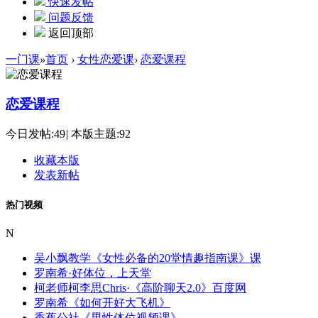
快速发帖
问题反馈
返回顶部
一门课
»
首页
›
女性恋爱课
›
恋爱课程
恋爱课程
今日发帖:
49
|
本版主题:
92
收藏本版
发表新帖
热门视频
N
吴小飘教学《女性必备的20堂情趣指南课》课
罗南希·好体位，上天堂
柯老师柯李思Chris·《高阶聊天2.0》百度网
罗南希《如何开好大飞机》
香蕉公社《男性体位视频课》