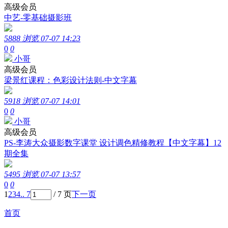
高级会员
中艺-零基础摄影班
5888 浏览
07-07 14:23
0
0
小哥
高级会员
梁景红课程：色彩设计法则-中文字幕
5918 浏览
07-07 14:01
0
0
小哥
高级会员
PS-李涛大众摄影数字课堂 设计调色精修教程【中文字幕】12
期全集
5495 浏览
07-07 13:57
0
0
1
2
3
4
.. 7
/ 7 页
下一页
首页