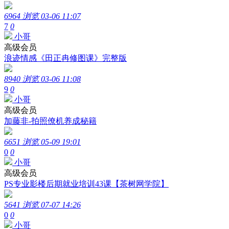
6964 浏览
03-06 11:07
7
0
小哥
高级会员
浪迹情感《田正冉修图课》完整版
8940 浏览
03-06 11:08
9
0
小哥
高级会员
加藤非-拍照僚机养成秘籍
6651 浏览
05-09 19:01
0
0
小哥
高级会员
PS专业影楼后期就业培训43课【茶树网学院】
5641 浏览
07-07 14:26
0
0
小哥