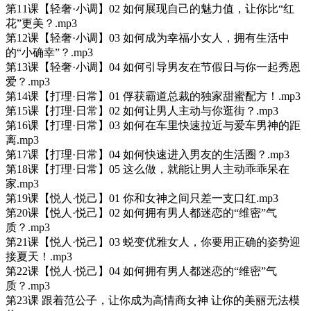
第11课【轻奢·小调】02 如何展现自己的魅力值，让你比“红
花”更美？.mp3
第12课【轻奢·小调】03 如何成为幸福小女人，拥有生活中
的“小确幸”？.mp3
第13课【轻奢·小调】04 如何引导男友在节假日与你一起秀恩
爱？.mp3
第14课【打理·日常】01 俘获霸道总裁的独家甜蜜配方！.mp3
第15课【打理·日常】02 如何让男人主动与你逛街？.mp3
第16课【打理·日常】03 如何在车里快速拉近与爱车男神的距
离.mp3
第17课【打理·日常】04 如何快速进入男友的生活圈？.mp3
第18课【打理·日常】05 这么做，就能让男人主动乖乖呆在
家.mp3
第19课【悦人·悦己】01 你和女神之间只差一支口红.mp3
第20课【悦人·悦己】02 如何拥有男人都迷恋的“维密”气
质？.mp3
第21课【悦人·悦己】03 蜕变优雅女人，你要用正确的姿势迎
接夏天！.mp3
第22课【悦人·悦己】04 如何拥有男人都迷恋的“维密”气
质？.mp3
第23课 跟着范公子，让你成为高情商女神 让你的美丽无法模