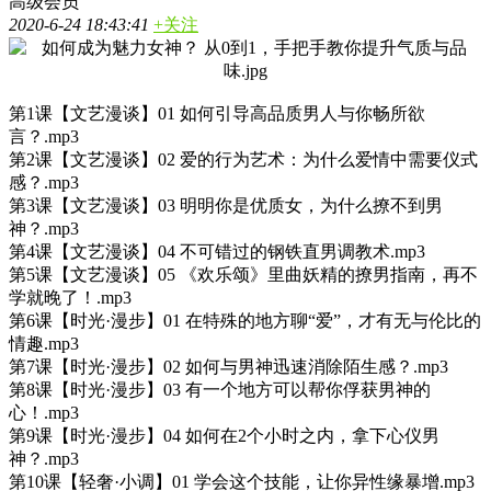
高级会员
2020-6-24 18:43:41
+关注
第1课【文艺漫谈】01 如何引导高品质男人与你畅所欲
言？.mp3
第2课【文艺漫谈】02 爱的行为艺术：为什么爱情中需要仪式
感？.mp3
第3课【文艺漫谈】03 明明你是优质女，为什么撩不到男
神？.mp3
第4课【文艺漫谈】04 不可错过的钢铁直男调教术.mp3
第5课【文艺漫谈】05 《欢乐颂》里曲妖精的撩男指南，再不
学就晚了！.mp3
第6课【时光·漫步】01 在特殊的地方聊“爱”，才有无与伦比的
情趣.mp3
第7课【时光·漫步】02 如何与男神迅速消除陌生感？.mp3
第8课【时光·漫步】03 有一个地方可以帮你俘获男神的
心！.mp3
第9课【时光·漫步】04 如何在2个小时之内，拿下心仪男
神？.mp3
第10课【轻奢·小调】01 学会这个技能，让你异性缘暴增.mp3