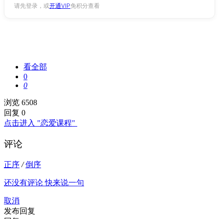
请先登录，或
开通VIP
免积分查看
看全部
0
0
浏览 6508
回复 0
点击进入 "恋爱课程"
评论
正序
/
倒序
还没有评论 快来说一句
取消
发布回复