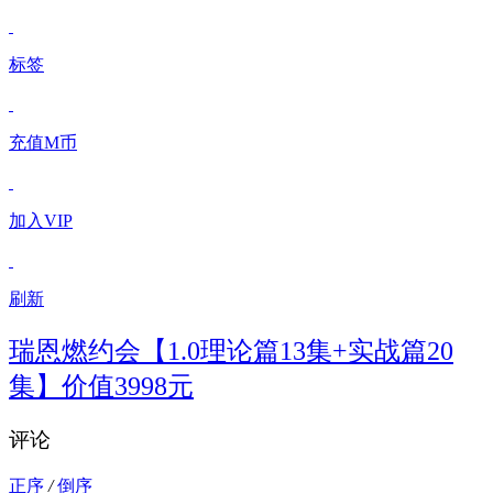
标签
充值M币
加入VIP
刷新
瑞恩燃约会【1.0理论篇13集+实战篇20
集】价值3998元
评论
正序
/
倒序