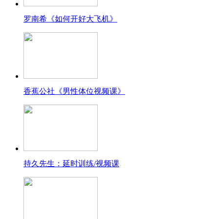
罗南希《如何开好大飞机》
香蕉公社《男性体位视频课》
持久先生：延时训练/视频课