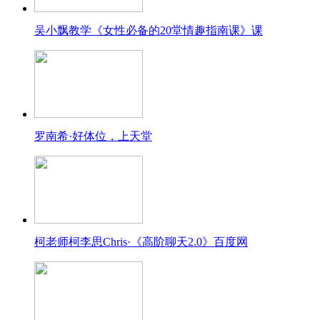
吴小飘教学《女性必备的20堂情趣指南课》课
罗南希·好体位，上天堂
柯老师柯李思Chris·《高阶聊天2.0》百度网