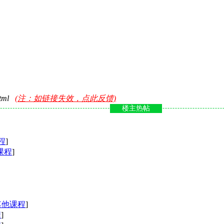
html
(注：如链接失效，点此反馈)
楼主热帖
程
]
课程
]
其他课程
]
程
]