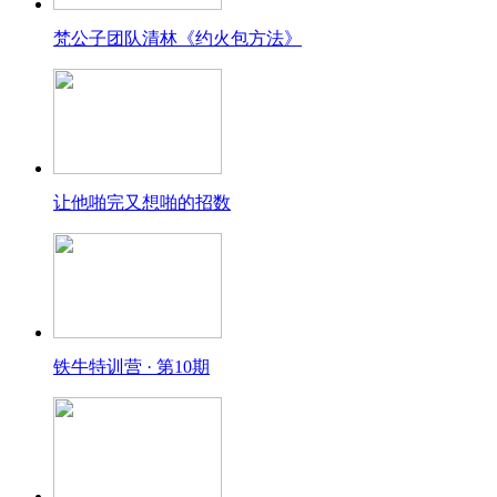
梵公子团队清林《约火包方法》
让他啪完又想啪的招数
铁牛特训营 · 第10期