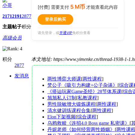
小哥
5 M币
[付费] 需要支付
才能查看此内容
2171
2191
2877
登录后购买
主题
帖子
积分
请先登录，或
开通VIP
免积分查看
高级会员
积分
本文地址: https://www.yimenke.cn/thread-1938-1-1.
2877
发消息
两性博弈大师课
[
两性课程
]
梵公子《吸引力构建+公子杂谈》
[
综合课
《搭讪玩家Game圣经》28节体系课
[
综合
旭旭私人订制
[
私教课程
]
男性脱敏增大锻炼课程
[
两性课程
]
清水健训练课程合集
[
两性课程
]
Elon下架视频
[
综合课程
]
乌鸦救赎《连招4.0 Boss game 私密课》
[
丹妮老师《如何经营两性婚姻》
[
两性课