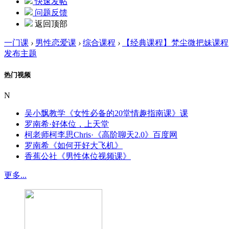
快速发帖
问题反馈
返回顶部
一门课
›
男性恋爱课
›
综合课程
›
【经典课程】梵尘微把妹课程
发布主题
热门视频
N
吴小飘教学《女性必备的20堂情趣指南课》课
罗南希·好体位，上天堂
柯老师柯李思Chris·《高阶聊天2.0》百度网
罗南希《如何开好大飞机》
香蕉公社《男性体位视频课》
更多...