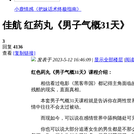
小鹿情感《把妹话术终极指南》
佳航 红药丸《男子气概31天》
3
回复
4136
查看
[复制链接]
发表于 2023-5-12 16:46:09
|
显示全部楼层
|
阅
红色药丸《男子气概31天》课程介绍：
相信看过电影《黑客帝国》都记得主角面临
残酷的现实，直面真相。
本套男子气概31天课程就是告诉你在两性
情中往往不会太过被动。
而现如今，可以说在感情世界中舔狗随处可
你也可以说大部分追逐女生的男生都是不那