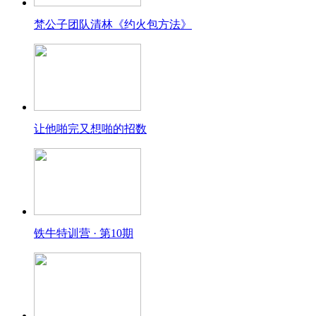
梵公子团队清林《约火包方法》
让他啪完又想啪的招数
铁牛特训营 · 第10期