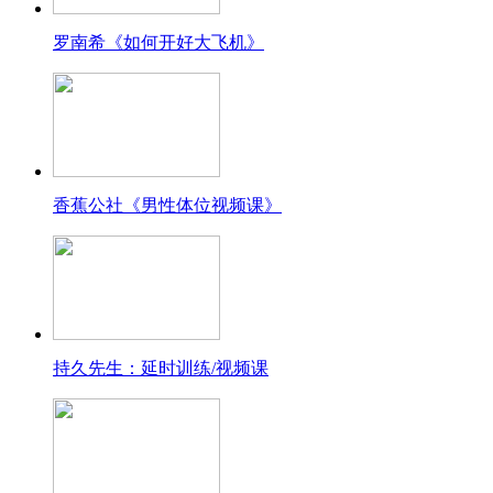
罗南希《如何开好大飞机》
香蕉公社《男性体位视频课》
持久先生：延时训练/视频课