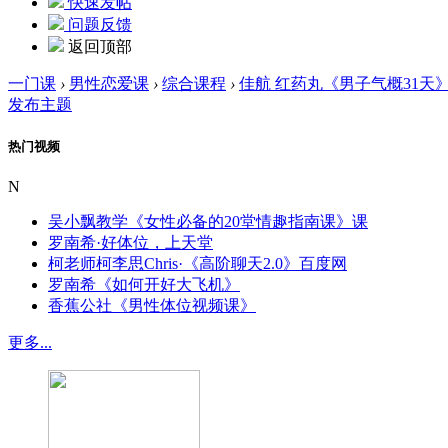
快速发帖
问题反馈
返回顶部
一门课
›
男性恋爱课
›
综合课程
›
佳航 红药丸《男子气概31天
发布主题
热门视频
N
吴小飘教学《女性必备的20堂情趣指南课》课
罗南希·好体位，上天堂
柯老师柯李思Chris·《高阶聊天2.0》百度网
罗南希《如何开好大飞机》
香蕉公社《男性体位视频课》
更多...