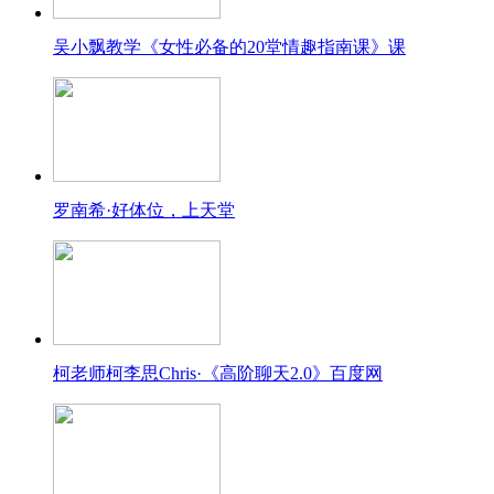
吴小飘教学《女性必备的20堂情趣指南课》课
罗南希·好体位，上天堂
柯老师柯李思Chris·《高阶聊天2.0》百度网