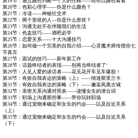
第19节：通过颜色判断一个人的性格——给你点颜色看看
第20节：色彩心理学——你是什么颜色？
第21节：冷读——神秘社交术
第22节：两个形状的人—你是什么形状？
第23节：沟通无处不在伴随我们的生活
第24节：色盅技巧——酒吧必学
第25节：恋爱关系——十大沟通技巧
第26节：如何做一个完美的自我介绍——心灵魔术师传授你七
字真言
第27节：面试的技巧——新年新工作
第28节：话题终结者的表现——别再当终结者了‘
第29节：人见人爱的谈话者——花见花开车见车爆胎！
第30节：有效自我表达的策略（上）——情迷斯里兰卡
第31节：有效自我表达的策略（下）——邂逅凤凰古城
第32节：亲密关系沟通对照表——读懂女生的潜台词
第33节：职场上沟通那些事——带你玩转职场
第34节：通过宠物来确定和女生的约会——以及拉近关系
（上）
第35节：通过宠物来确定和女生的约会——以及拉近关系
（下）