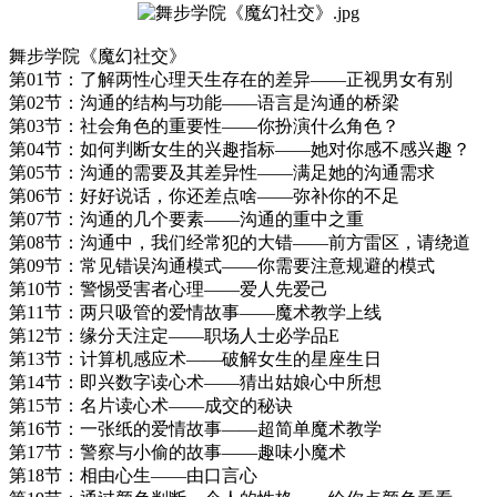
舞步学院《魔幻社交》
第01节：了解两性心理天生存在的差异——正视男女有别
第02节：沟通的结构与功能——语言是沟通的桥梁
第03节：社会角色的重要性——你扮演什么角色？
第04节：如何判断女生的兴趣指标——她对你感不感兴趣？
第05节：沟通的需要及其差异性——满足她的沟通需求
第06节：好好说话，你还差点啥——弥补你的不足
第07节：沟通的几个要素——沟通的重中之重
第08节：沟通中，我们经常犯的大错——前方雷区，请绕道
第09节：常见错误沟通模式——你需要注意规避的模式
第10节：警惕受害者心理——爱人先爱己
第11节：两只吸管的爱情故事——魔术教学上线
第12节：缘分天注定——职场人士必学品E
第13节：计算机感应术——破解女生的星座生日
第14节：即兴数字读心术——猜出姑娘心中所想
第15节：名片读心术——成交的秘诀
第16节：一张纸的爱情故事——超简单魔术教学
第17节：警察与小偷的故事——趣味小魔术
第18节：相由心生——由口言心