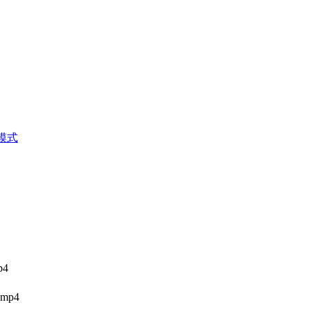
模式
p4
mp4