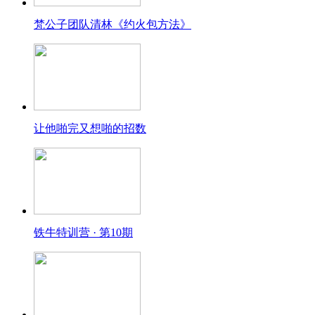
梵公子团队清林《约火包方法》
让他啪完又想啪的招数
铁牛特训营 · 第10期