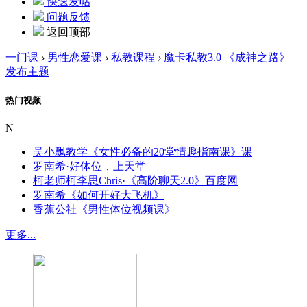
快速发帖
问题反馈
返回顶部
一门课
›
男性恋爱课
›
私教课程
›
魔卡私教3.0 《成神之路》
发布主题
热门视频
N
吴小飘教学《女性必备的20堂情趣指南课》课
罗南希·好体位，上天堂
柯老师柯李思Chris·《高阶聊天2.0》百度网
罗南希《如何开好大飞机》
香蕉公社《男性体位视频课》
更多...