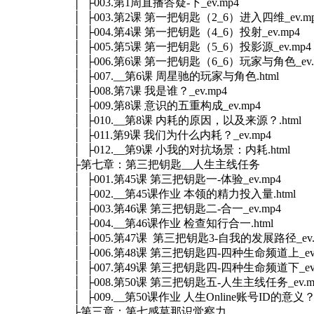
│ ├003.第1周直播答疑-下_ev.mp4
│ ├003.第2课 第一把钥匙（2_6）进入四维_ev.m
│ ├004.第4课 第一把钥匙（4_6）投射_ev.mp4
│ ├005.第5课 第一把钥匙（5_6）投影源_ev.mp4
│ ├006.第6课 第一把钥匙（6_6）玩家与角色_ev.
│ ├007.__第6课 周星驰的玩家与角色.html
│ ├008.第7课 我是谁？_ev.mp4
│ ├009.第8课 意识的五重构成_ev.mp4
│ ├010.__第8课 内耗的原因，以及来源？.html
│ ├011.第9课 我们为什么内耗？_ev.mp4
│ ├012.__第9课 小我的对抗场景：内耗.html
├第七章：第三把钥匙__人生主线任务
│ ├001.第45课 第三把钥匙一-体验_ev.mp4
│ ├002.__第45课作业 本领的精力投入量.html
│ ├003.第46课 第三把钥匙二-合一_ev.mp4
│ ├004.__第46课作业 检查知行合一.html
│ ├005.第47课 第三把钥匙3-自我的发展路径_ev.
│ ├006.第48课 第三把钥匙四-四种生命频道上_ev.
│ ├007.第49课 第三把钥匙四-四种生命频道下_ev.
│ ├008.第50课 第三把钥匙五-人生主线任务_ev.m
│ ├009.__第50课作业 人生Online账号ID的意义？.
├第三章：第七感莫那识觉察力