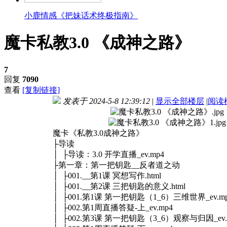
小鹿情感《把妹话术终极指南》
魔卡私教3.0 《成神之路》
7
回复
7090
查看
[复制链接]
发表于 2024-5-8 12:39:12
|
显示全部楼层
|
阅读
魔卡《私教3.0成神之路》
├导读
│ ├导读：3.0 开学直播_ev.mp4
├第一章：第一把钥匙__反者道之动
│ ├001.__第1课 冥想写作.html
│ ├001.__第2课 三把钥匙的意义.html
│ ├001.第1课 第一把钥匙（1_6）三维世界_ev.m
│ ├002.第1周直播答疑-上_ev.mp4
│ ├002.第3课 第一把钥匙（3_6）观察与归因_ev.