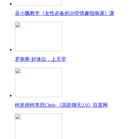
吴小飘教学《女性必备的20堂情趣指南课》课
罗南希·好体位，上天堂
柯老师柯李思Chris·《高阶聊天2.0》百度网