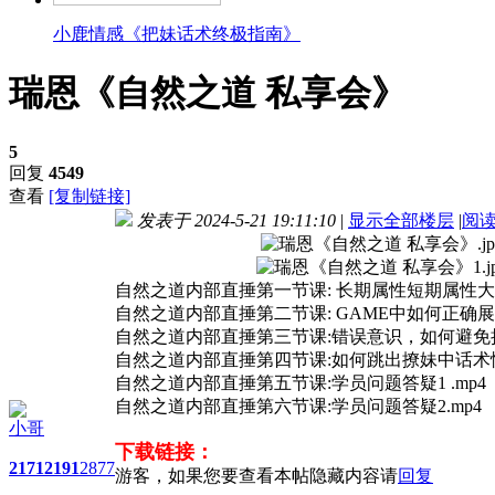
小鹿情感《把妹话术终极指南》
瑞恩《自然之道 私享会》
5
回复
4549
查看
[复制链接]
发表于 2024-5-21 19:11:10
|
显示全部楼层
|
阅
自然之道内部直捶第一节课: 长期属性短期属性大解
自然之道内部直捶第二节课: GAME中如何正确展示
自然之道内部直捶第三节课:错误意识，如何避免把
自然之道内部直捶第四节课:如何跳出撩妹中话术惯
自然之道内部直捶第五节课:学员问题答疑1 .mp4
自然之道内部直捶第六节课:学员问题答疑2.mp4
小哥
下载链接：
2171
2191
2877
游客，如果您要查看本帖隐藏内容请
回复