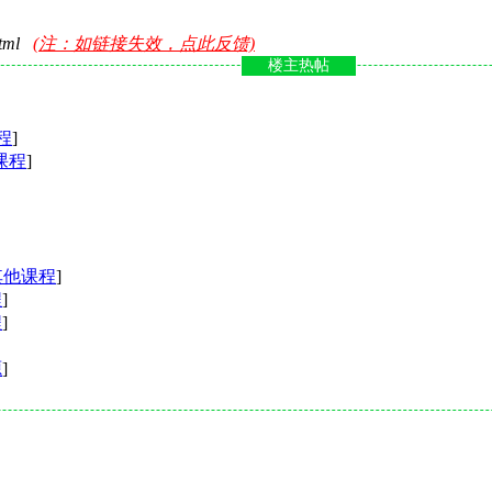
html
(注：如链接失效，点此反馈)
楼主热帖
程
]
课程
]
其他课程
]
程
]
程
]
源
]