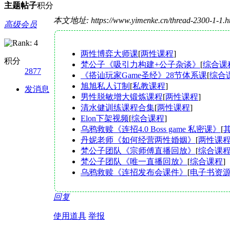
主题
帖子
积分
本文地址: https://www.yimenke.cn/thread-2300-1-1.
高级会员
两性博弈大师课
[
两性课程
]
积分
梵公子《吸引力构建+公子杂谈》
[
综合课
2877
《搭讪玩家Game圣经》28节体系课
[
综合
旭旭私人订制
[
私教课程
]
发消息
男性脱敏增大锻炼课程
[
两性课程
]
清水健训练课程合集
[
两性课程
]
Elon下架视频
[
综合课程
]
乌鸦救赎《连招4.0 Boss game 私密课》
[
丹妮老师《如何经营两性婚姻》
[
两性课
梵公子团队《宗师傅直播回放》
[
综合课
梵公子团队《唯一直播回放》
[
综合课程
]
乌鸦救赎《连招发布会课件》
[
电子书资
回复
使用道具
举报