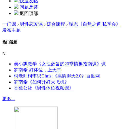
快速发帖
问题反馈
返回顶部
一门课
›
男性恋爱课
›
综合课程
›
瑞恩《自然之道 私享会》
发布主题
热门视频
N
吴小飘教学《女性必备的20堂情趣指南课》课
罗南希·好体位，上天堂
柯老师柯李思Chris·《高阶聊天2.0》百度网
罗南希《如何开好大飞机》
香蕉公社《男性体位视频课》
更多...