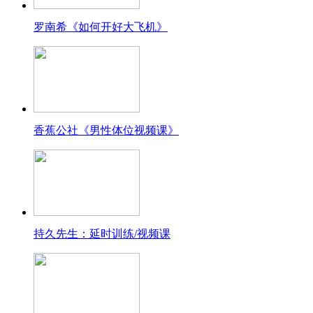
罗南希《如何开好大飞机》
香蕉公社《男性体位视频课》
持久先生：延时训练/视频课