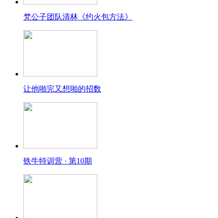
梵公子团队清林《约火包方法》
让他啪完又想啪的招数
铁牛特训营 · 第10期