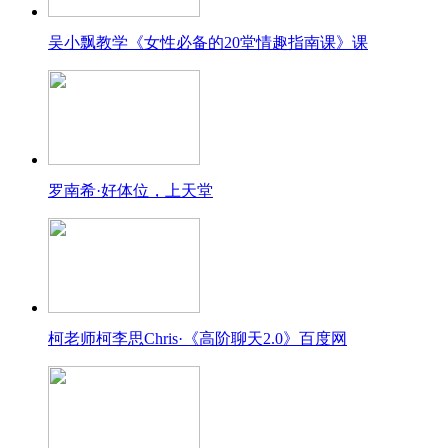
吴小飘教学《女性必备的20堂情趣指南课》课
罗南希·好体位，上天堂
柯老师柯李思Chris·《高阶聊天2.0》百度网