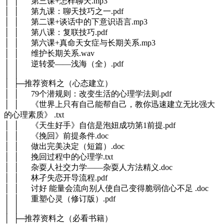
│ │ 第三课+怎样聊天.mp3
│ │ 第九课：聊天技巧之一.pdf
│ │ 第二课+谈话中的下意识语言.mp3
│ │ 第八课：复联技巧.pdf
│ │ 第六课+真命天女症与长期关系.mp3
│ │ 维护长期关系.wav
│ │ 逆转爱——浅海（全）.pdf
│ │
│ ├─推荐资料之（心态建立）
│ │ 79个潜规则：改变生活的心理学法则.pdf
│ │ 《世界上只有自己能帮自己，教你迅速建立无比强大
的心理素质》 .txt
│ │ 《天生好手》自信是泡妞成功第1前提.pdf
│ │ 《挽回》前提条件.doc
│ │ 做出完美决定（短篇）.doc
│ │ 挽回过程中的心理学.txt
│ │ 杂耍人社交力学——杂耍人方法精义.doc
│ │ 林孑失恋开导流程.pdf
│ │ 讨好 能量会流向别人使自己变得脆弱信心不足 .doc
│ │ 重塑心灵（修订版）.pdf
│ │
│ ├─推荐资料之（必看书籍）