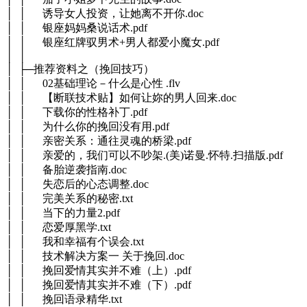
│ │ 诱导女人投资，让她离不开你.doc
│ │ 银座妈妈桑说话术.pdf
│ │ 银座红牌驭男术+男人都爱小魔女.pdf
│ │
│ ├─推荐资料之（挽回技巧）
│ │ 02基础理论－什么是心性 .flv
│ │ 【断联技术贴】如何让妳的男人回来.doc
│ │ 下载你的性格补丁.pdf
│ │ 为什么你的挽回没有用.pdf
│ │ 亲密关系：通往灵魂的桥梁.pdf
│ │ 亲爱的，我们可以不吵架.(美)诺曼.怀特.扫描版.pdf
│ │ 备胎逆袭指南.doc
│ │ 失恋后的心态调整.doc
│ │ 完美关系的秘密.txt
│ │ 当下的力量2.pdf
│ │ 恋爱厚黑学.txt
│ │ 我和幸福有个误会.txt
│ │ 技术解决方案一 关于挽回.doc
│ │ 挽回爱情其实并不难（上）.pdf
│ │ 挽回爱情其实并不难（下）.pdf
│ │ 挽回语录精华.txt