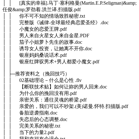
│ │ [真实的幸福].马丁·塞利格曼(Martin.E.P.Seligman)&amp;
任俊&amp;罗劲着.洪兰译.扫描版.pdf
│ │ 你不可不知的情场致胜秘密.txt
│ │ 完整版《诫律-全球最经典恋爱圣经》.doc
│ │ 小魔女的恋爱王牌.pdf
│ │ 男人来自火星女人来自金星.PDF
│ │ 茄子小姐萝卜先生的故事.doc
│ │ 诱导女人投资，让她离不开你.doc
│ │ 银座妈妈桑说话术.pdf
│ │ 银座红牌驭男术+男人都爱小魔女.pdf
│ │
│ ├─推荐资料之（挽回技巧）
│ │ 02基础理论－什么是心性 .flv
│ │ 【断联技术贴】如何让妳的男人回来.doc
│ │ 为什么你的挽回没有用.pdf
│ │ 亲密关系：通往灵魂的桥梁.pdf
│ │ 亲爱的，我们可以不吵架.(美)诺曼.怀特.扫描版.pdf
│ │ 备胎逆袭指南.doc
│ │ 失恋后的心态调整.doc
│ │ 完美关系的秘密.txt
│ │ 当下的力量2.pdf
│ │ 我和幸福有个误会.txt