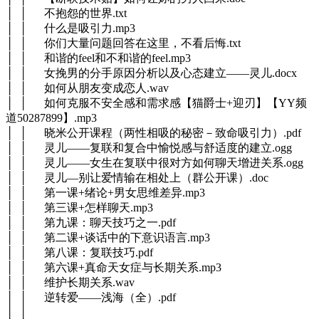
│ │ 不抱怨的世界.txt
│ │ 什么是吸引力.mp3
│ │ 你们大量问题回答在这里，不看后悔.txt
│ │ 和谐的feel和不和谐的feel.mp3
│ │ 女挽男的分手原因分析以及心态建立——灵儿.docx
│ │ 如何从朋友变成恋人.wav
│ │ 如何克服不安全感和需求感【猫爵士+迎刃】【YY频
道50287899】.mp3
│ │ 晓米公开课程（两性相吸的秘密－致命吸引力）.pdf
│ │ 灵儿——复联和复合中愉悦感与舒适度的建立.ogg
│ │ 灵儿——女生在复联中很对方如何聊天增进关系.ogg
│ │ 灵儿—别让爱情输在相处上（群公开课）.doc
│ │ 第一课+绪论+男女思维差异.mp3
│ │ 第三课+怎样聊天.mp3
│ │ 第九课：聊天技巧之一.pdf
│ │ 第二课+谈话中的下意识语言.mp3
│ │ 第八课：复联技巧.pdf
│ │ 第六课+真命天女症与长期关系.mp3
│ │ 维护长期关系.wav
│ │ 逆转爱——浅海（全）.pdf
│ │