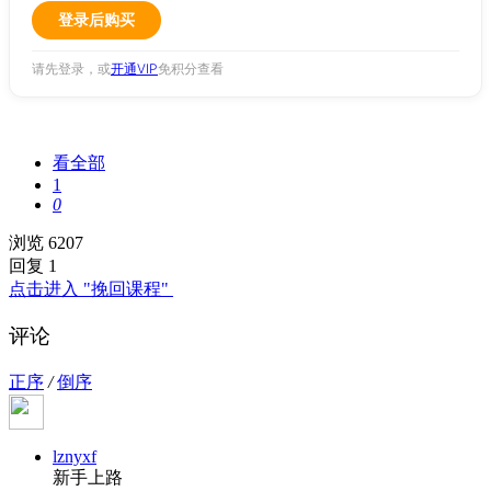
登录后购买
请先登录，或
开通VIP
免积分查看
看全部
1
0
浏览 6207
回复 1
点击进入 "挽回课程"
评论
正序
/
倒序
lznyxf
新手上路