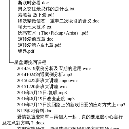
│ │ 断联时必看.doc
│ │ 男女交往最忌讳的是什么.txt
│ │ 素黑著 放下爱.pdf
│ │ 绛妖精微信答 重申二次吸引的含义.doc
│ │ 聊天七大技术.txt
│ │ 诱惑艺术（The+Pickup+Artist）.pdf
│ │ 逆转爱前五章.doc
│ │ 逆转爱第六&七章.pdf
│ │ 钥匙.pdf
│ │
│ └─星盘师挽回课程
│ 2014.9.19案例分析及应期的运用.wma
│ 20141024沟通案例分析.mp3
│ 20150425班班大讲座tango.wma
│ 20151220班班大讲座.wma
│ 2016年5月15日-复联.mp3
│ 2016年6月19日改变态度.mp3
│ 2016年7月17日挽回路上的新欢旧爱的应对方式上.mp3
│ NLP学习资料.doc
│ 愛情就這麼簡單 – 兩個人一起，真的要這麼小心言行
及在意對方嗎？.docx
│ 玄學家龍師傅：增强感情由改變思考方式開始.docx