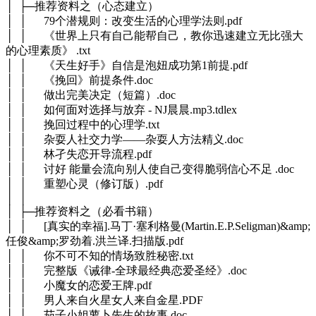
│ ├─推荐资料之（心态建立）
│ │ 79个潜规则：改变生活的心理学法则.pdf
│ │ 《世界上只有自己能帮自己，教你迅速建立无比强大
的心理素质》 .txt
│ │ 《天生好手》自信是泡妞成功第1前提.pdf
│ │ 《挽回》前提条件.doc
│ │ 做出完美决定（短篇）.doc
│ │ 如何面对选择与放弃 - NJ晨晨.mp3.tdlex
│ │ 挽回过程中的心理学.txt
│ │ 杂耍人社交力学——杂耍人方法精义.doc
│ │ 林孑失恋开导流程.pdf
│ │ 讨好 能量会流向别人使自己变得脆弱信心不足 .doc
│ │ 重塑心灵（修订版）.pdf
│ │
│ ├─推荐资料之（必看书籍）
│ │ [真实的幸福].马丁·塞利格曼(Martin.E.P.Seligman)&amp;
任俊&amp;罗劲着.洪兰译.扫描版.pdf
│ │ 你不可不知的情场致胜秘密.txt
│ │ 完整版《诫律-全球最经典恋爱圣经》.doc
│ │ 小魔女的恋爱王牌.pdf
│ │ 男人来自火星女人来自金星.PDF
│ │ 茄子小姐萝卜先生的故事.doc