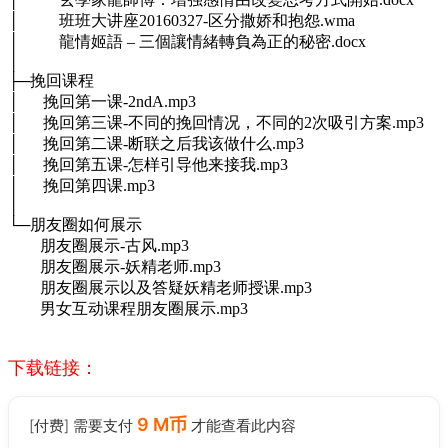
│ 班班大讲座20160327-区分撒娇和抱怨.wma
│ 龍情姬語 – 三個讓情緒轉負為正的秘密.docx
│
├─挽回课程
│ 挽回第一课-2ndA.mp3
│ 挽回第三课-不同的挽回情况，不同的2次吸引方案.mp3
│ 挽回第二课-断联之后我该做什么.mp3
│ 挽回第五课-怎样引导他来接我.mp3
│ 挽回第四课.mp3
│
└─朋友圈如何展示
朋友圈展示-古风.mp3
朋友圈展示-妖精老师.mp3
朋友圈展示以及答疑妖精老师授课.mp3
男女互动课程朋友圈展示.mp3
下载链接：
9 M币
[付费] 需要支付
才能查看此内容