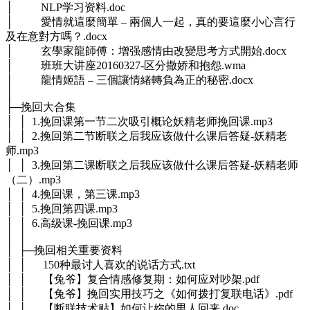
│ NLP学习资料.doc
│ 愛情就這麼簡單 – 兩個人一起，真的要這麼小心言行
及在意對方嗎？.docx
│ 玄學家龍師傅：增强感情由改變思考方式開始.docx
│ 班班大讲座20160327-区分撒娇和抱怨.wma
│ 龍情姬語 – 三個讓情緒轉負為正的秘密.docx
│
├─挽回大合集
│ │ 1.挽回课第一节二次吸引概论妖精老师挽回课.mp3
│ │ 2.挽回第二节断联之后我应该做什么课后答疑-妖精老
师.mp3
│ │ 3.挽回第二课断联之后我应该做什么课后答疑-妖精老师
（二）.mp3
│ │ 4.挽回课，第三课.mp3
│ │ 5.挽回第四课.mp3
│ │ 6.高级课-挽回课.mp3
│ │
│ ├─挽回相关重要资料
│ │ 150种最讨人喜欢的说话方式.txt
│ │ 【兔爷】复合情感修复期：如何应对吵架.pdf
│ │ 【兔爷】挽回实用技巧之《如何拨打复联电话》.pdf
│ │ 【断联技术贴】如何让妳的男人回来.doc