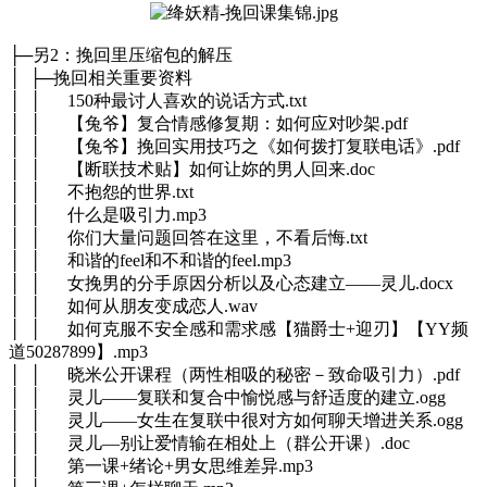
├─另2：挽回里压缩包的解压
│ ├─挽回相关重要资料
│ │ 150种最讨人喜欢的说话方式.txt
│ │ 【兔爷】复合情感修复期：如何应对吵架.pdf
│ │ 【兔爷】挽回实用技巧之《如何拨打复联电话》.pdf
│ │ 【断联技术贴】如何让妳的男人回来.doc
│ │ 不抱怨的世界.txt
│ │ 什么是吸引力.mp3
│ │ 你们大量问题回答在这里，不看后悔.txt
│ │ 和谐的feel和不和谐的feel.mp3
│ │ 女挽男的分手原因分析以及心态建立——灵儿.docx
│ │ 如何从朋友变成恋人.wav
│ │ 如何克服不安全感和需求感【猫爵士+迎刃】【YY频
道50287899】.mp3
│ │ 晓米公开课程（两性相吸的秘密－致命吸引力）.pdf
│ │ 灵儿——复联和复合中愉悦感与舒适度的建立.ogg
│ │ 灵儿——女生在复联中很对方如何聊天增进关系.ogg
│ │ 灵儿—别让爱情输在相处上（群公开课）.doc
│ │ 第一课+绪论+男女思维差异.mp3