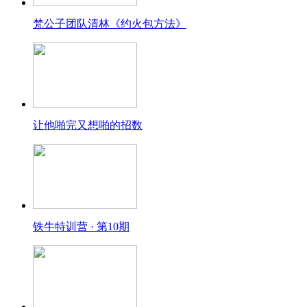
梵公子团队清林《约火包方法》
让他啪完又想啪的招数
铁牛特训营 · 第10期