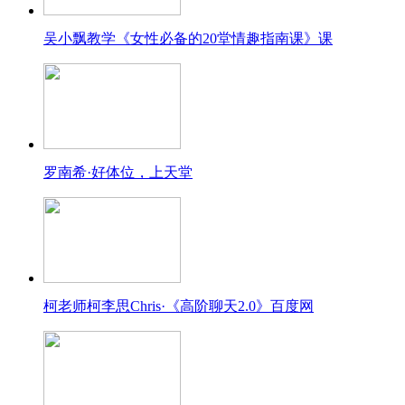
吴小飘教学《女性必备的20堂情趣指南课》课
罗南希·好体位，上天堂
柯老师柯李思Chris·《高阶聊天2.0》百度网