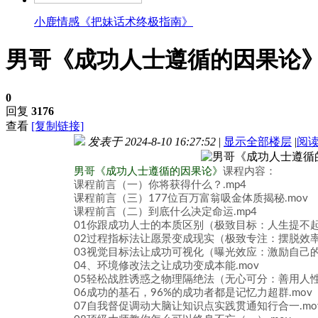
小鹿情感《把妹话术终极指南》
男哥《成功人士遵循的因果论
0
回复
3176
查看
[复制链接]
发表于 2024-8-10 16:27:52
|
显示全部楼层
|
阅
男哥《成功人士遵循的因果论》
课程内容：
课程前言（一）你将获得什么？.mp4
课程前言（三）177位百万富翁吸金体质揭秘.mov
课程前言（二）到底什么决定命运.mp4
01你跟成功人士的本质区别（极致目标：人生提不起
02过程指标法让愿景变成现实（极致专注：摆脱效率
03视觉目标法让成功可视化（曝光效应：激励自己的
04、环境修改法之让成功变成本能.mov
05轻松战胜诱惑之物理隔绝法（无心可分：善用人性
06成功的基石，96%的成功者都是记忆力超群.mov
07自我督促调动大脑让知识点实践贯通知行合一.mo