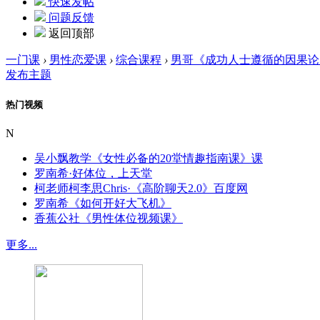
快速发帖
问题反馈
返回顶部
一门课
›
男性恋爱课
›
综合课程
›
男哥《成功人士遵循的因果论
发布主题
热门视频
N
吴小飘教学《女性必备的20堂情趣指南课》课
罗南希·好体位，上天堂
柯老师柯李思Chris·《高阶聊天2.0》百度网
罗南希《如何开好大飞机》
香蕉公社《男性体位视频课》
更多...