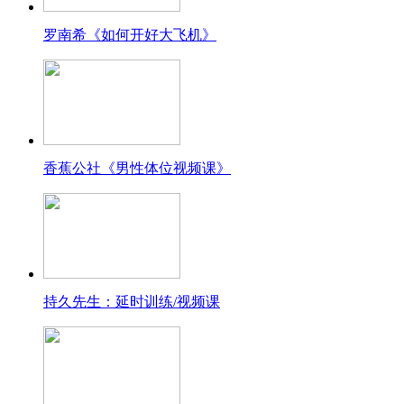
罗南希《如何开好大飞机》
香蕉公社《男性体位视频课》
持久先生：延时训练/视频课