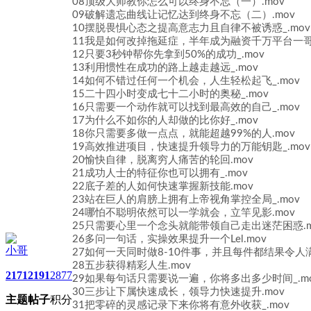
08顶级大师教你怎么可以终身不忘（一）.mov
09破解遗忘曲线让记忆达到终身不忘（二）.mov
10摆脱畏惧心态之提高意志力且自律不被诱惑_.mov
11我是如何改掉拖延症，半年成为融资千万平台一哥_
12只要3秒钟帮你先拿到50%的成功_.mov
13利用惯性在成功的路上越走越远_.mov
14如何不错过任何一个机会，人生轻松起飞_.mov
15二十四小时变成七十二小时的奥秘_.mov
16只需要一个动作就可以找到最高效的自己_.mov
17为什么不如你的人却做的比你好_.mov
18你只需要多做一点点，就能超越99%的人.mov
19高效推进项目，快速提升领导力的万能钥匙_.mov
20愉快自律，脱离穷人痛苦的轮回.mov
21成功人士的特征你也可以拥有_.mov
22底子差的人如何快速掌握新技能.mov
23站在巨人的肩膀上拥有上帝视角掌控全局_.mov
24哪怕不聪明依然可以一学就会，立竿见影.mov
25只需要心里一个念头就能带领自己走出迷茫困惑.m
26多问一句话，实操效果提升一个Lel.mov
小哥
27如何一天同时做8-10件事，并且每件都结果令人满意
28五步获得精彩人生.mov
2171
2191
2877
29如果每句话只需要说一遍，你将多出多少时间_.m
30三步让下属快速成长，领导力快速提升.mov
主题
帖子
积分
31把零碎的灵感记录下来你将有意外收获_.mov