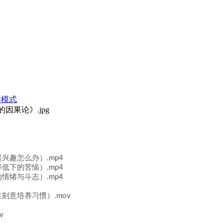
》
读模式
兴趣怎么办）.mp4
低下的苦恼）.mp4
情绪与斗志）.mp4
刻意培养习惯）.mov
v