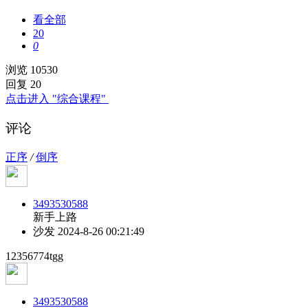
看全部
20
0
浏览 10530
回复 20
点击进入 "综合课程"
评论
正序
/
倒序
3493530588
新手上路
沙发
2024-8-26 00:21:49
12356774tgg
3493530588