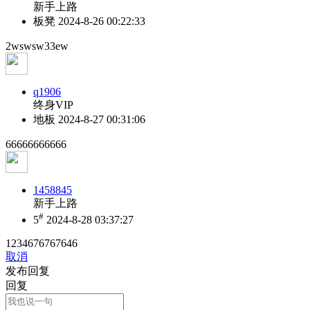
新手上路
板凳
2024-8-26 00:22:33
2wswsw33ew
q1906
终身VIP
地板
2024-8-27 00:31:06
66666666666
1458845
新手上路
#
5
2024-8-28 03:37:27
1234676767646
取消
发布回复
回复