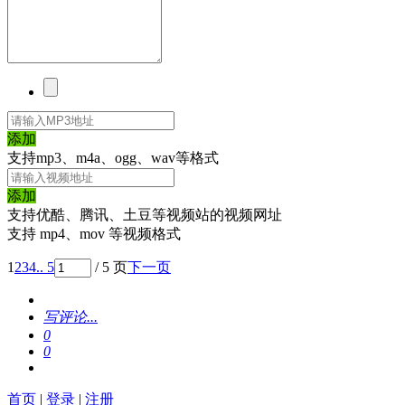
添加
支持mp3、m4a、ogg、wav等格式
添加
支持优酷、腾讯、土豆等视频站的视频网址
支持 mp4、mov 等视频格式
1
2
3
4
.. 5
/ 5 页
下一页
写评论...
0
0
首页
|
登录
|
注册