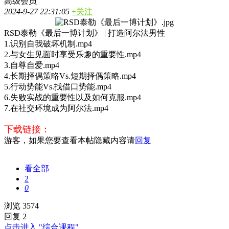
高级会员
2024-9-27 22:31:05
+关注
RSD泰勒《最后一博计划》 | 打造阿尔法男性
1.识别自我破坏机制.mp4
2.与女生见面时享受乐趣的重要性.mp4
3.自尊自爱.mp4
4.长期择偶策略Vs.短期择偶策略.mp4
5.行动势能Vs.找借口势能.mp4
6.失败实战的重要性以及如何克服.mp4
7.在社交环境成为阿尔法.mp4
下载链接：
游客，如果您要查看本帖隐藏内容请
回复
看全部
2
0
浏览 3574
回复 2
点击进入 "综合课程"