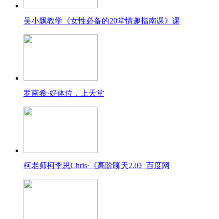
吴小飘教学《女性必备的20堂情趣指南课》课
罗南希·好体位，上天堂
柯老师柯李思Chris·《高阶聊天2.0》百度网