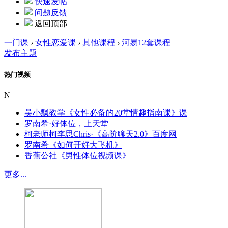
快速发帖
问题反馈
返回顶部
一门课
›
女性恋爱课
›
其他课程
›
河易12套课程
发布主题
热门视频
N
吴小飘教学《女性必备的20堂情趣指南课》课
罗南希·好体位，上天堂
柯老师柯李思Chris·《高阶聊天2.0》百度网
罗南希《如何开好大飞机》
香蕉公社《男性体位视频课》
更多...