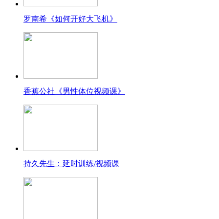
罗南希《如何开好大飞机》
香蕉公社《男性体位视频课》
持久先生：延时训练/视频课