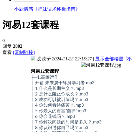
小鹿情感《把妹话术终极指南》
河易12套课程
0
回复
2802
查看
[复制链接]
发表于 2024-11-23 22:15:27
|
显示全部楼层
|
阅
河易12套课程
├─1.高维运作
│ 开篇 未来属于终身学习者.mp3
│ 1 什么是长期主义？.mp3
│ 2 是什么阻止你成长？.mp3
│ 3 成功可以被训练吗？.mp3
│ 4 你如何看待痛苦？.mp3
│ 5 你最大的财富“自律”.mp3
│ 6 你会花钱吗？.mp3
│ 7 你解决问题的时间是多久？.mp3
│ 8 你认识过你自己吗？.mp3