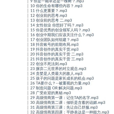
│ 9 你是一颗草还是一棵树？.mp3
│ 10 你的生命有哪些内容？.mp3
│ 11 什么更重要？.mp3
│ 12 创业前的思考.mp3
│ 13 创业前的思考 二.mp3
│ 14 女性创业 你想好了吗？.mp3
│ 15 你是优秀的创业领军人吗？.mp3
│ 16 创业中期我们应该关注什么？.mp3
│ 17 创业团队如何组建？.mp3
│ 18 抖音账号的前期布局.mp3
│ 19 抖音创作的真实干货.mp3
│ 20 抖音创作的真实干货 二.mp3
│ 21 抖音创作的真实干货 三.mp3
│ 22 创业不死法则.mp3
│ 23 摒弃二元世界的对立观念.mp3
│ 24 贪婪是人类最大的敌人.mp3
│ 25 孩子的问题是家长成长的机会.mp3
│ 26 TA要什么？--被重视的力量.mp3
│ 27 制造问题 OR 解决问题.mp3
│ 28 广受欢迎的奥秘.mp3
│ 29 高级情商第一课：记住TA的名字.mp3
│ 30 高级情商第二课：倾听是含蓄的谄媚.mp3
│ 31 高级情商第三课：先让自己舒服.mp3
│ 32 高级情商第四课：平静表达是一种能力.mp3