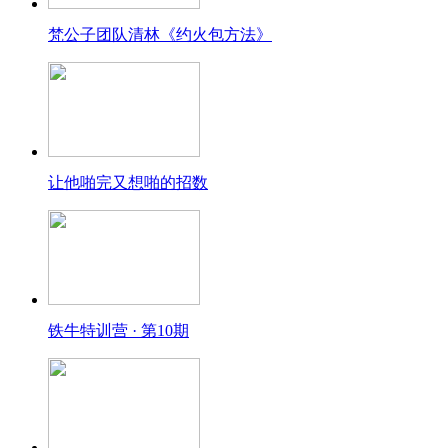
梵公子团队清林《约火包方法》
让他啪完又想啪的招数
铁牛特训营 · 第10期