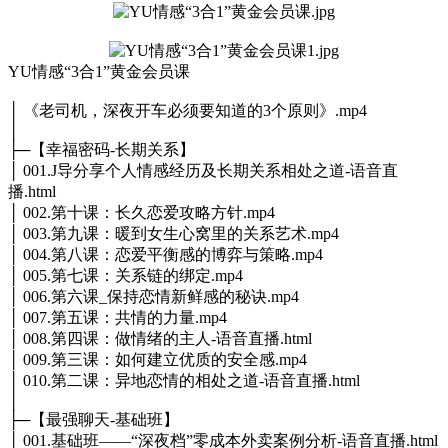
YU情感“3合1”黄金会员课
│ 《老司机，深夜开车必须要知道的3个原则》.mp4
│
├─【幸福密码-长期关系】
│ 001.J导分享个人情感经历及长期关系相处之道-语音直
播.html
│ 002.第十课：长久恋爱攻略方针.mp4
│ 003.第九课：暖到女生心窝里的关系艺术.mp4
│ 004.第八课：恋爱平衡感的博弈与策略.mp4
│ 005.第七课：关系链的绑定.mp4
│ 006.第六课_保持恋情新鲜感的秘诀.mp4
│ 007.第五课：共情的力量.mp4
│ 008.第四课：做情绪的主人-语音直播.html
│ 009.第三课：如何建立优质的安全感.mp4
│ 010.第二课：异地恋情的相处之道-语音直播.html
│
├─【最强聊天-基础班】
│ 001.基础班——“深夜档”零成本外卖案例分析-语音直播.html