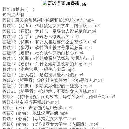
野哥加餐课（一）
知识点大纲
答疑1-聊天的常见误区通病和长短期的区别.mp4
答疑10（必看）-代聊搞定女大学生（内部版）.mp4
答疑11（通识）-为什么一定要做人设展示面.mp4
答疑12（新手）-没钱怎么做展示面.mp4
答疑13（长期）-和女人相处要怎么去花钱？.mp4
答疑14（资源）-软件防止被封号限流必看.mp4
答疑15（通识）-社交软件开场白核心.mp4
答疑16（长期）-长期关系的选择和“立规矩”.mp4
答疑17（通识）-为什么短期是长期的开始.mp4
答疑18（小白常见）-得失心太重.mp4
答疑19（新人看）-足浴技师能不能泡.mp4
答疑2-（新手看）你的社交软件为什么都是假人.mp4
答疑20（长期）-长期关系维护的一些技巧.mp4
答疑21（新手看）-会拒绝，不要给女人借钱.mp4
答疑3-（特殊情况）面对经常白嫖你的女生，如何应对.mp4
答疑4-朋友圈点评和思路.mp4
答疑5（术）-表情包的运用分类.mp4
答疑6（必看）-撩妹深度讲解.mp4
答疑7（必看）-代聊搞定女大学生.mp4
答疑8（必看）-代聊搞定女大学生（内部版）.mp4