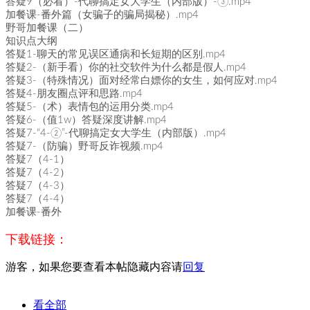
答疑9（必看）-代聊搞定女大学生（内部版）-③.mp4
加餐课-番外篇（女骗子的骗局揭秘）.mp4
野哥加餐课（二）
知识点大纲
答疑1-聊天的常见误区通病和长短期的区别.mp4
答疑2-（新手看）你的社交软件为什么都是假人.mp4
答疑3-（特殊情况）面对经常白嫖你的女生，如何应对.mp4
答疑4-朋友圈点评和思路.mp4
答疑5-（术）表情包的运用分类.mp4
答疑6-（值1w）答疑深度讲解.mp4
答疑7-“4-②”-代聊搞定女大学生（内部版）.mp4
答疑7-（防骗）野哥反诈视频.mp4
答疑7（4-1）
答疑7（4-2）
答疑7（4-3）
答疑7（4-4）
加餐课-番外
下载链接：
游客，如果您要查看本帖隐藏内容请
回复
看全部