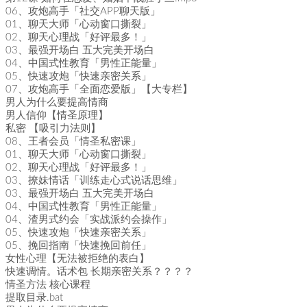
06、攻炮高手「社交APP聊天版」
01、聊天大师「心动窗口撕裂」
02、聊天心理战「好评最多！」
03、最强开场白 五大完美开场白
04、中国式性教育「男性正能量」
05、快速攻炮「快速亲密关系」
07、攻炮高手「全面恋爱版」【大专栏】
男人为什么要提高情商
男人信仰【情圣原理】
私密 【吸引力法则】
08、王者会员「情圣私密课」
01、聊天大师「心动窗口撕裂」
02、聊天心理战「好评最多！」
03、撩妹情话「训练走心式说话思维」
03、最强开场白 五大完美开场白
04、中国式性教育「男性正能量」
04、渣男式约会「实战派约会操作」
05、快速攻炮「快速亲密关系」
05、挽回指南「快速挽回前任」
女性心理【无法被拒绝的表白】
快速调情。话术包 长期亲密关系？？？？
情圣方法 核心课程
提取目录.bat