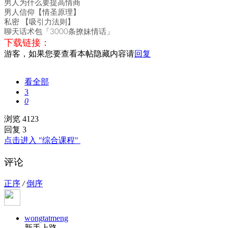
男人为什么要提高情商
男人信仰【情圣原理】
私密 【吸引力法则】
聊天话术包「3000条撩妹情话」
下载链接：
游客，如果您要查看本帖隐藏内容请
回复
看全部
3
0
浏览 4123
回复 3
点击进入 "综合课程"
评论
正序
/
倒序
wongtatmeng
新手上路