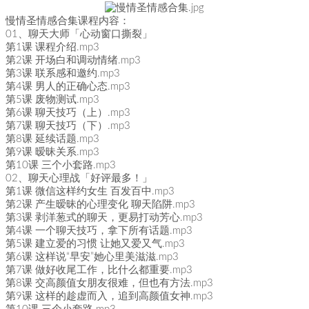
慢情圣情感合集课程内容：
01、聊天大师「心动窗口撕裂」
第1课 课程介绍.mp3
第2课 开场白和调动情绪.mp3
第3课 联系感和邀约.mp3
第4课 男人的正确心态.mp3
第5课 废物测试.mp3
第6课 聊天技巧（上）.mp3
第7课 聊天技巧（下）.mp3
第8课 延续话题.mp3
第9课 暧昧关系.mp3
第10课 三个小套路.mp3
02、聊天心理战「好评最多！」
第1课 微信这样约女生 百发百中.mp3
第2课 产生暧昧的心理变化 聊天陷阱.mp3
第3课 剥洋葱式的聊天，更易打动芳心.mp3
第4课 一个聊天技巧，拿下所有话题.mp3
第5课 建立爱的习惯 让她又爱又气.mp3
第6课 这样说“早安”她心里美滋滋.mp3
第7课 做好收尾工作，比什么都重要.mp3
第8课 交高颜值女朋友很难，但也有方法.mp3
第9课 这样的趁虚而入，追到高颜值女神.mp3