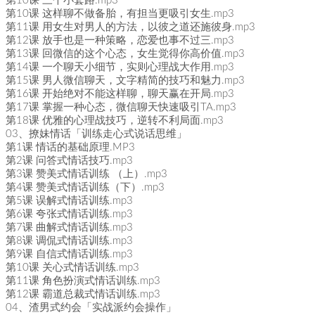
第10课 三个小套路.mp3
第10课 这样聊不做备胎，有担当更吸引女生.mp3
第11课 用女生对男人的方法，以彼之道还施彼身.mp3
第12课 放手也是一种策略，恋爱也事不过三.mp3
第13课 回微信的这个心态，女生觉得你高价值.mp3
第14课 一个聊天小细节，实则心理战大作用.mp3
第15课 男人微信聊天，文字精简的技巧和魅力.mp3
第16课 开始绝对不能这样聊，聊天赢在开局.mp3
第17课 掌握一种心态，微信聊天快速吸引TA.mp3
第18课 优雅的心理战技巧，逆转不利局面.mp3
03、撩妹情话「训练走心式说话思维」
第1课 情话的基础原理.MP3
第2课 问答式情话技巧.mp3
第3课 赞美式情话训练 （上）.mp3
第4课 赞美式情话训练（下）.mp3
第5课 误解式情话训练.mp3
第6课 夸张式情话训练.mp3
第7课 曲解式情话训练.mp3
第8课 调侃式情话训练.mp3
第9课 自信式情话训练.mp3
第10课 关心式情话训练.mp3
第11课 角色扮演式情话训练.mp3
第12课 霸道总裁式情话训练.mp3
04、渣男式约会「实战派约会操作」