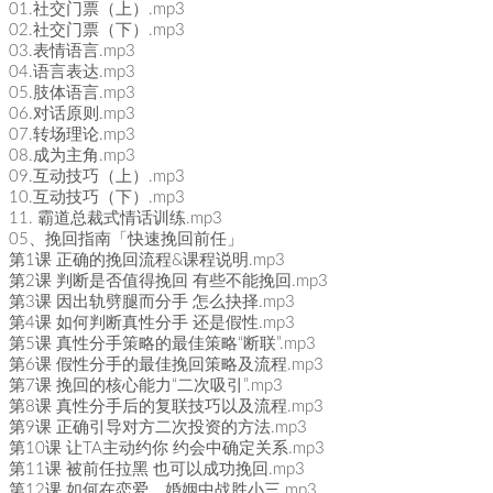
01.社交门票（上）.mp3
02.社交门票（下）.mp3
03.表情语言.mp3
04.语言表达.mp3
05.肢体语言.mp3
06.对话原则.mp3
07.转场理论.mp3
08.成为主角.mp3
09.互动技巧（上）.mp3
10.互动技巧（下）.mp3
11. 霸道总裁式情话训练.mp3
05、挽回指南「快速挽回前任」
第1课 正确的挽回流程&课程说明.mp3
第2课 判断是否值得挽回 有些不能挽回.mp3
第3课 因出轨劈腿而分手 怎么抉择.mp3
第4课 如何判断真性分手 还是假性.mp3
第5课 真性分手策略的最佳策略“断联”.mp3
第6课 假性分手的最佳挽回策略及流程.mp3
第7课 挽回的核心能力“二次吸引”.mp3
第8课 真性分手后的复联技巧以及流程.mp3
第9课 正确引导对方二次投资的方法.mp3
第10课 让TA主动约你 约会中确定关系.mp3
第11课 被前任拉黑 也可以成功挽回.mp3
第12课 如何在恋爱、婚姻中战胜小三.mp3