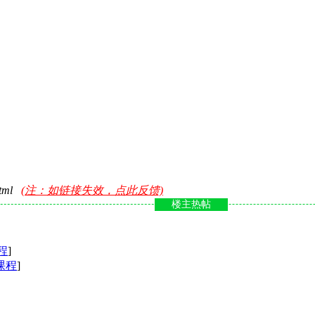
html
(注：如链接失效，点此反馈)
楼主热帖
程
]
课程
]