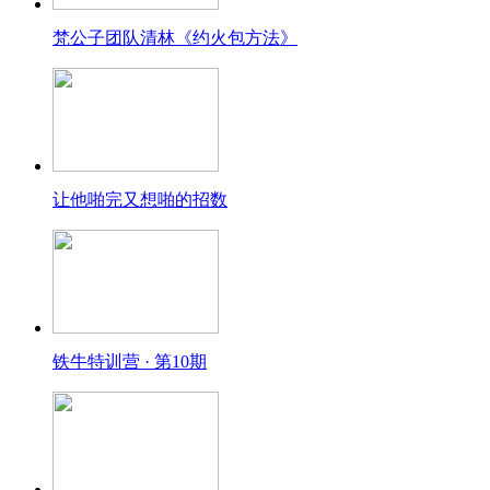
梵公子团队清林《约火包方法》
让他啪完又想啪的招数
铁牛特训营 · 第10期