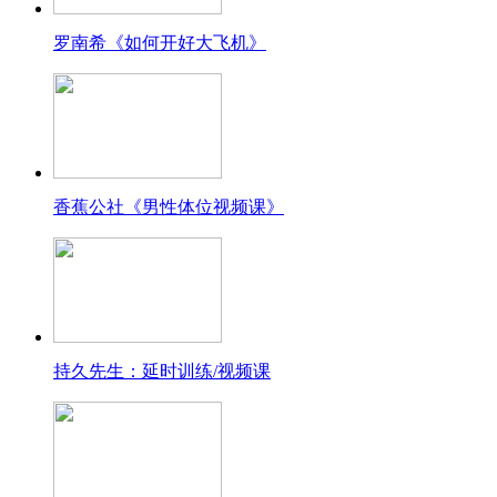
罗南希《如何开好大飞机》
香蕉公社《男性体位视频课》
持久先生：延时训练/视频课