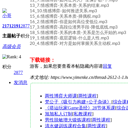
12_9.情感博弈-如何让男人产生保护欲-下.mp3
13_7.情感博弈-关系本质-关系的结束.mp3
14_10.情感博弈-如何推进关系.mp3
小哥
15_6.情感博弈-关系本质-择偶权.mp3
16_2.情感博弈-你是如何高位变低位.mp3
2171
2191
2877
17_3.情感博弈-高段位渣男手段-降低底线.mp3
18_5.情感博弈-关系的本质-关系是怎么开始的.mp3
主题
帖子
积分
19_1.情感博弈-底层逻辑-什么是人性.mp3
20_4.情感博弈-对方是如何掌握关系主动权.mp3
高级会员
下载链接：
游客，如果您要查看本帖隐藏内容请
回复
积分
2877
本文地址: https://www.yimenke.cn/thread-2612-1-1.
发消息
两性博弈大师课
[
两性课程
]
梵公子《吸引力构建+公子杂谈》
[
综合课
《搭讪玩家Game圣经》28节体系课
[
综合
旭旭私人订制
[
私教课程
]
男性脱敏增大锻炼课程
[
两性课程
]
清水健训练课程合集
[
两性课程
]