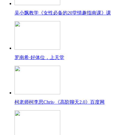
吴小飘教学《女性必备的20堂情趣指南课》课
罗南希·好体位，上天堂
柯老师柯李思Chris·《高阶聊天2.0》百度网