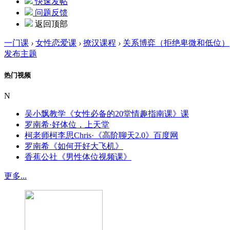
快速发帖
问题反馈
返回顶部
一门课
›
女性恋爱课
›
撩汉课程
›
关系博弈（拒绝卑微和低位）
发布主题
热门视频
N
吴小飘教学《女性必备的20堂情趣指南课》课
罗南希·好体位，上天堂
柯老师柯李思Chris·《高阶聊天2.0》百度网
罗南希《如何开好大飞机》
香蕉公社《男性体位视频课》
更多...