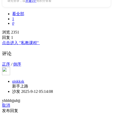
请先登录，或
开通VIP
免积分查看
看全部
1
0
浏览 2351
回复 1
点击进入 "私教课程"
评论
正序
/
倒序
qiskksk
新手上路
沙发
2025-9-12 05:14:08
yhhhhjjuhjj
取消
发布回复