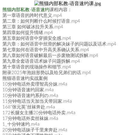
熊猫内部私教-语音速约
课程内容：
第一章语音的跨时代意义.mp4
第二章：如何判断什么时候打语音.mp4
第三章 如何破冰拉升关系.mp4
第四章如何提升情绪.mp4
第五章如何语音中穿插安全感.mp4
第六章：如何语音中丝滑的解决妹子的问题以及话术.mp4
第七章如何在语音中升高关系确认关系.mp4
第八章如何语音破解最后一步废物测试拆解.mp4
第九章全套语音话术妹子问题拆解.mp4
第十章语音的现场操作和细节.mp4
附录2025年泡妞形势以及给兄弟们的话.mp4
熊猫语音速约实战案例
10分钟电话外卖理智高分妹.m4a
10分钟语音速约回家.m4a
10分钟语音速约系列の.m4a
11分钟电话当天加当天带回家.m4a
168“张元英”丝袜奔赴.m4a
172长腿女主播20分钟电话外卖.m4a
17分钟电话外卖丝袜妹.m4a
1_十分钟速约.m4a
20分钟电话妹子千里来奔赴.m4a