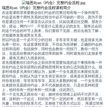
瑞恩Ryan《约会》完整约会流程课程简介
在这套课程里将要教会你们约会的完整过程和每一个操作细节。
约会是在整个两性关系的过程当中必不可缺的一部分，因为不管
你是通过任何一个渠道去认识女生，比如说通过社交圈、朋友介
绍，搭讪，网约APP，不管是什么渠道认识的女生，最终总会回
到这个约会的环节上面来，你们要线下见面，然后去相互了解，
才能最终发展成男女关系。
所以约会是一个必不可少的过程，非常非常关键，也是很多兄弟
头疼一部分。在这套课程里面，不但会为你讲解，正确的约会的
过程和流程，包括操作，同时也会教你一些技巧，教你一些方
法，去提高你整体约会的成功率和效率，同时避免你们走很多弯
路，避免兄弟们入很多的坑。
首先我要教你们在约会之前你所有需要知道的这个事情和每一件
你在约会之前你该明白的逻辑思维和女生的心态到底是什么。很
多时候很多兄弟你们都认为，如果一个女生愿意出来跟你见面，
跟你约会，你就认为这个女生肯定喜欢你，或者是在某种程度上
对你有好感，等等等等等等，其实大多数的时候，一个女生答应
出来跟你见面跟你约会，并不代表她喜欢你。只是在某种程度
上，他对你有一些好奇和一些兴趣，仅此而已。
而一个女生真正跟你在一起，她对你在情绪上起码不讨厌不反
感，这样的一个起点，到对你产生一定的好奇，然后甚至有一点
兴趣，到收你的联系方式。互相收了联系方式以后， 再通过简单