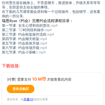
任何责任放在她身上。不管是聊天，推进肢体，升级关系等等等
等，全部是你主动去做的事情。
在下面的几节课里都会讲到每一个过程操作，包括细节，还有案
例的一些分享。
瑞恩Ryan《约会》完整约会流程课程目录：
第一节课- 女生心理和你的责任.mp4
第二节课- TD时间段和操作.mp4
第三节课- 约会框架操作流程.mp4
第四节课- 约会聊天框架.mp4
第五节课- 约会肢体升级.mp4
第六节课- 约会转场升级.mp4
第七节课- 约会小策略1.mp4
下载链接:
10 M币
[付费] 需要支付
才能查看此内容
登录后购买
请先登录，或
开通VIP
免积分查看