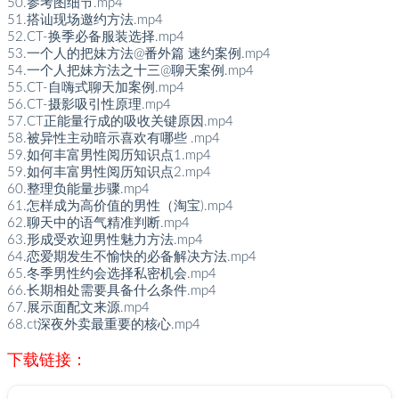
50.参考图细节.mp4
51.搭讪现场邀约方法.mp4
52.CT-换季必备服装选择.mp4
53.一个人的把妹方法@番外篇 速约案例.mp4
54.一个人把妹方法之十三@聊天案例.mp4
55.CT-自嗨式聊天加案例.mp4
56.CT-摄影吸引性原理.mp4
57.CT正能量行成的吸收关键原因.mp4
58.被异性主动暗示喜欢有哪些 .mp4
59.如何丰富男性阅历知识点1.mp4
59.如何丰富男性阅历知识点2.mp4
60.整理负能量步骤.mp4
61.怎样成为高价值的男性（淘宝).mp4
62.聊天中的语气精准判断.mp4
63.形成受欢迎男性魅力方法.mp4
64.恋爱期发生不愉快的必备解决方法.mp4
65.冬季男性约会选择私密机会.mp4
66.长期相处需要具备什么条件.mp4
67.展示面配文来源.mp4
68.ct深夜外卖最重要的核心.mp4
下载链接：