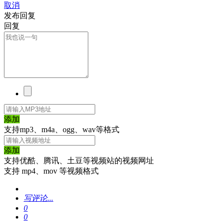
取消
发布回复
回复
添加
支持mp3、m4a、ogg、wav等格式
添加
支持优酷、腾讯、土豆等视频站的视频网址
支持 mp4、mov 等视频格式
写评论...
0
0