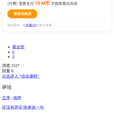
19 M币
[付费] 需要支付
才能查看此内容
登录后购买
请先登录，或
开通VIP
免积分查看
看全部
0
0
浏览 1527
回复 0
点击进入 "综合课程"
评论
正序
/
倒序
还没有评论 快来说一句