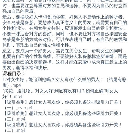
关心女生时，才能更好地获得同情和信任。同时，在帮助女生
时，也需要注意尊重对方的意见和选择。不要因为自己的好意而
强加自己的意愿。
最后，要摆脱好人卡和备胎标签。好男人不是动作上的聆听者、
安全岛或是备胎。要想成为真正意义上的男友，就需要有自己的
个性和想法。在和女生交往时，应该展示出自己的意见和看法，
不要一味迎合对方的喜好。同时，也不要让对方将自己按照安全
岛或是备胎的方式来对待。可以在表现自己时，有自己的底线和
原则，表现出自己的独立性和个性。
总之，要成为一个好男人，需要在关心女生、帮助女生的同时，
也要有自己的个性和底线。不要被好人和备胎标签所束缚，而是
要做出自己的决定和选择。这样才能在恋爱中成为真正意义上的
男友，赢得幸福和快乐。
课程目录：
1.对女生好，能追到她吗？女人喜欢什么样的男人！（结尾有彩
蛋）.mp4
“买花、送礼物、对女人好”到底有没有用？如何正确“对女人
好”！.mp4
【吸引准则】想让女人喜欢你，你必须具备这些吸引力开关！
（一）_ev.mp4
【吸引准则】想让女人喜欢你，你必须具备这些吸引力开关！
（三）.mp4
【吸引准则】想让女人喜欢你，你必须具备这些吸引力开关！
（二）.mp4