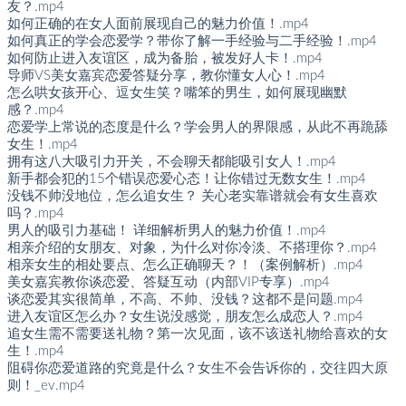
友？.mp4
如何正确的在女人面前展现自己的魅力价值！.mp4
如何真正的学会恋爱学？带你了解一手经验与二手经验！.mp4
如何防止进入友谊区，成为备胎，被发好人卡！.mp4
导师VS美女嘉宾恋爱答疑分享，教你懂女人心！.mp4
怎么哄女孩开心、逗女生笑？嘴笨的男生，如何展现幽默
感？.mp4
恋爱学上常说的态度是什么？学会男人的界限感，从此不再跪舔
女生！.mp4
拥有这八大吸引力开关，不会聊天都能吸引女人！.mp4
新手都会犯的15个错误恋爱心态！让你错过无数女生！.mp4
没钱不帅没地位，怎么追女生？ 关心老实靠谱就会有女生喜欢
吗？.mp4
男人的吸引力基础！ 详细解析男人的魅力价值！.mp4
相亲介绍的女朋友、对象，为什么对你冷淡、不搭理你？.mp4
相亲女生的相处要点、怎么正确聊天？！（案例解析）.mp4
美女嘉宾教你谈恋爱、答疑互动（内部VIP专享）.mp4
谈恋爱其实很简单，不高、不帅、没钱？这都不是问题.mp4
进入友谊区怎么办？女生说没感觉，朋友怎么成恋人？.mp4
追女生需不需要送礼物？第一次见面，该不该送礼物给喜欢的女
生！.mp4
阻碍你恋爱道路的究竟是什么？女生不会告诉你的，交往四大原
则！_ev.mp4