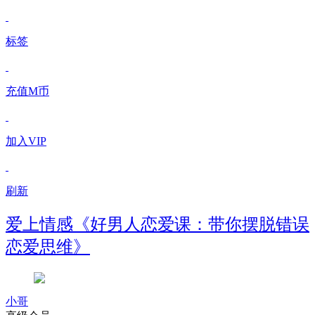
标签
充值M币
加入VIP
刷新
爱上情感《好男人恋爱课：带你摆脱错误
恋爱思维》
小哥