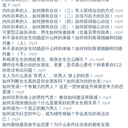
造？.mp4
内向自卑的人，如何拥有自信！（三）常人获得自信的方式.mp4
内向自卑的人，如何拥有自信！（二）自信与自大的区别！.mp4
内向自卑的人，如何拥有自信！（四）如何获得核心自信！.mp4
内向自卑的人，如何拥有自信（五）！如何获得核心自信！.mp4
可爱型正妹告诉你，男生如何快速脱单（女嘉宾带你脱单）.mp4
和不喜欢的女生结婚是什么样的体验？如何得到靠谱婚姻和结婚
对象！（上）.mp4
和不喜欢的女生结婚是什么样的体验？如何得到靠谱婚姻和结婚
对象！（下）.mp4
和相亲女生的相处要点、相亲女生怎么聊天？_ev.mp4
哪些信号看出你的女朋友、老婆，是否真心爱你？快看看你们之
间有没有出问题！.mp4
女人为什么喜欢“坏男人”，“坏男人”身上的特质！.mp4
如何判断女生真的是你女朋友吗？如何成为你的女友!.mp4
如何变成一个有魅力的男人？ 这是一堂快速提升择偶竞争力的恋
爱课！.mp4
如何培养你身上的男性气质！ 教你如何建设界限感！.mp4
如何实现情感自由？什么是最美好的男女长期关系？.mp4
如何成为一个真正的魅力男人！.mp4
如何成为社交的中心，成为雄性领袖？学会真实的表达自
己！.mp4
如何最快最高效学会恋爱？为什么条件比你差的都有女朋