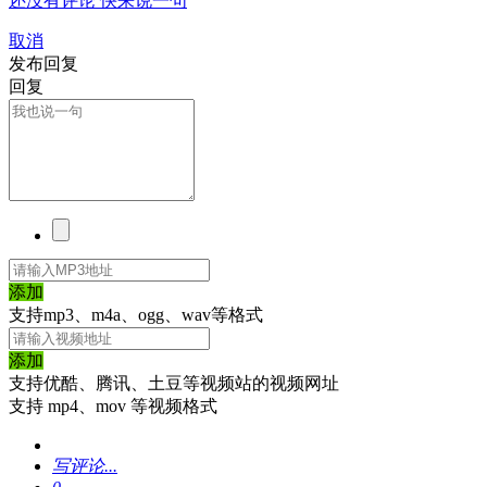
还没有评论 快来说一句
取消
发布回复
回复
添加
支持mp3、m4a、ogg、wav等格式
添加
支持优酷、腾讯、土豆等视频站的视频网址
支持 mp4、mov 等视频格式
写评论...