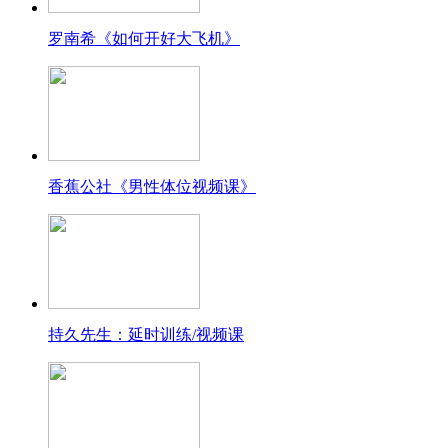
罗南希《如何开好大飞机》
香蕉公社《男性体位视频课》
持久先生：延时训练/视频课