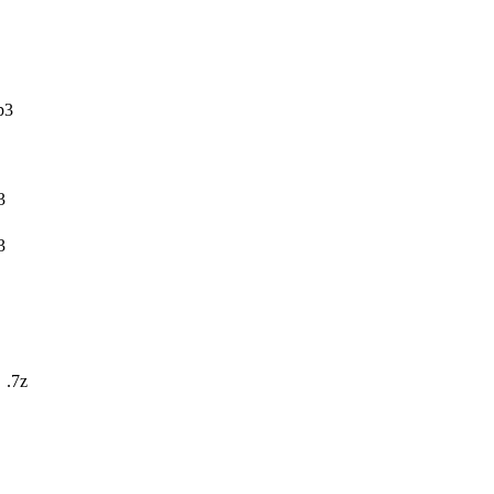
3
3
3
7z