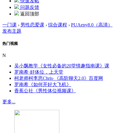
快速发帖
问题反馈
返回顶部
一门课
›
男性恋爱课
›
综合课程
›
PUAeny8.0（高清）
发布主题
热门视频
N
吴小飘教学《女性必备的20堂情趣指南课》课
罗南希·好体位，上天堂
柯老师柯李思Chris·《高阶聊天2.0》百度网
罗南希《如何开好大飞机》
香蕉公社《男性体位视频课》
更多...