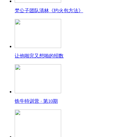
梵公子团队清林《约火包方法》
让他啪完又想啪的招数
铁牛特训营 · 第10期