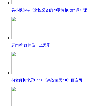
吴小飘教学《女性必备的20堂情趣指南课》课
罗南希·好体位，上天堂
柯老师柯李思Chris·《高阶聊天2.0》百度网