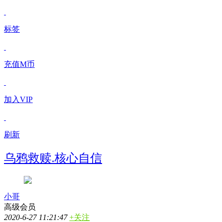
标签
充值M币
加入VIP
刷新
乌鸦救赎.核心自信
小哥
高级会员
2020-6-27 11:21:47
+关注