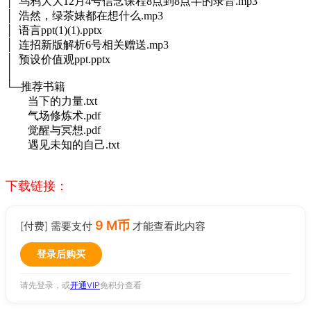
│ 乌鸦大大12月4号信念课程8点到8点半的录音.mp3
│ 浩然，绿茶婊都在想什么.mp3
│ 语言ppt(1)(1).pptx
│ 连招新版解析6号相关赠送.mp3
│ 预设价值观ppt.pptx
│
└─推荐书籍
当下的力量.txt
气场修炼术.pdf
觉醒与冥想.pdf
遇见未知的自己.txt
下载链接：
9 M币
[付费] 需要支付
才能查看此内容
登录后购买
请先登录，或
开通VIP
免积分查看