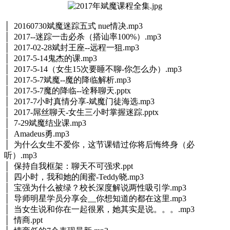
│ 20160730斌魔迷踪五式 nue情决.mp3
│ 2017--迷踪一击必杀（搭讪率100%）.mp3
│ 2017-02-28斌封王座--远程一狙.mp3
│ 2017-5-14鬼杰的课.mp3
│ 2017-5-14（女生15次要睡不聊-你怎么办）.mp3
│ 2017-5-7斌魔--魔的降临解析.mp3
│ 2017-5-7魔的降临--诠释聊天.pptx
│ 2017-7小时真情分享-斌魔门徒海选.mp3
│ 2017-屌丝聊天-女生三小时掌握迷踪.pptx
│ 7-29斌魔结业课.mp3
│ Amadeus勇.mp3
│ 为什么女生不爱你，这节课错过你将后悔终身（必
听）.mp3
│ 保持自我框架：聊天不可强求.ppt
│ 四小时，我和她的闺蜜-Teddy晓.mp3
│ 宝强为什么被绿？校长深度解说两性吸引学.mp3
│ 导师明星学员分享会__你想知道的都在这里.mp3
│ 当女生说和你在一起很累，她其实是说。。。.mp3
│ 情商.ppt