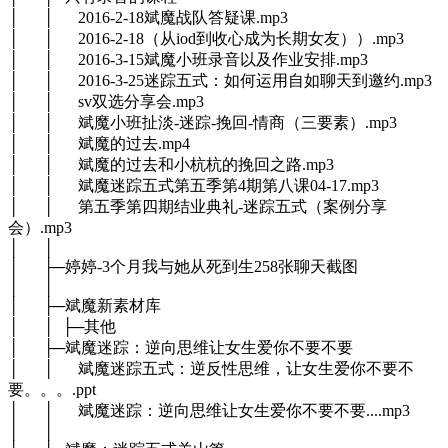
│ │ 2016-2-18斌魔战队答疑课.mp3
│ │ 2016-2-18（从iod到收心成为长期女友））.mp3
│ │ 2016-3-15斌魔小班录音以及作业安排.mp3
│ │ 2016-3-25迷踪五式：如何运用自如聊天到邀约.mp3
│ │ sv双选分享会.mp3
│ │ 斌魔小班扯淡-迷踪-挽回-情商（三要素）.mp3
│ │ 斌魔的过去.mp4
│ │ 斌魔的过去和小杭杭的挽回之路.mp3
│ │ 斌魔迷踪五式第五季第4期第八课04-17.mp3
│ │ 第五季第四期结业典礼-迷踪五式（案例分享
会）.mp3
│ │
│ ├─婷婷-3个月我与她从死到生258张聊天截图
│ │
│ ├─斌魔新素材库
│ │ ├─其他
│ ├─斌魔迷踪：逆向思维让女生爱你不要不要
│ │ 斌魔迷踪五式：逆反性思维，让女生爱你不要不
要。。。.ppt
│ │ 斌魔迷踪：逆向思维让女生爱你不要不要....mp3
│ │