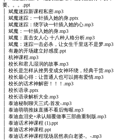
要。。。.ppt
│ 斌魔迷踪新课程私密.mp3
│ 斌魔迷踪：一针插入她的身.pptx
│ 斌魔迷踪：绕字诀一针插入她的心.mp3
│ 斌魔：一针插入她的身.mp3
│ 斌魔：直击女人心 十八种人格分析.mp3
│ 斌魔：迷踪一击必杀，让女生千里送不是梦.mp3
│ 有趣的开场建立好感度.ppt
│ 杭神课程.mp3
│ 校长和君儿湿润的故事.mp3
│ 校长是怎样从挫男变成女神环绕，经典干货.mp3
│ 校长最心得：让普通人也可以拥有爱情.mp3
│ 校长的话术神解密！！！.mp3
│ 校长语录.pptx
│ 校长语录解析大全.mp3
│ 泰迪秘制聊天三式-首发-.mp3
│ 泰迪萌萌推妹直播不看后悔喔.mp3
│ 泰迪血泪史+承认颠覆做事三部曲重制版.mp3
│ 泰迪话术神课程 (1).ppt
│ 泰迪话术神课程.ppt
│ 泰迪话术神课程现场居然表白老婆-。-.mp3