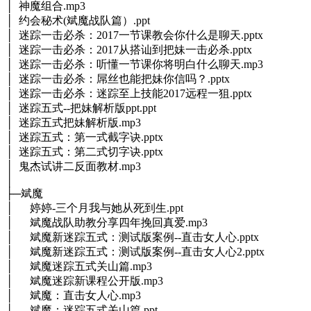
│ 神魔组合.mp3
│ 约会秘术(斌魔战队篇）.ppt
│ 迷踪一击必杀：2017一节课教会你什么是聊天.pptx
│ 迷踪一击必杀：2017从搭讪到把妹一击必杀.pptx
│ 迷踪一击必杀：听懂一节课你将明白什么聊天.mp3
│ 迷踪一击必杀：屌丝也能把妹你信吗？.pptx
│ 迷踪一击必杀：迷踪至上技能2017远程一狙.pptx
│ 迷踪五式--把妹解析版ppt.ppt
│ 迷踪五式把妹解析版.mp3
│ 迷踪五式：第一式截字诀.pptx
│ 迷踪五式：第二式切字诀.pptx
│ 鬼杰试讲二反面教材.mp3
│
├─斌魔
│ 婷婷-三个月我与她从死到生.ppt
│ 斌魔战队助教分享四年挽回真爱.mp3
│ 斌魔新迷踪五式：测试版案例--直击女人心.pptx
│ 斌魔新迷踪五式：测试版案例--直击女人心2.pptx
│ 斌魔迷踪五式关山篇.mp3
│ 斌魔迷踪新课程公开版.mp3
│ 斌魔：直击女人心.mp3
│ 斌魔：迷踪五式关山篇.ppt