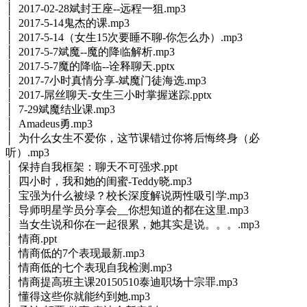
│ 2017-02-28斌封王座--远程一狙.mp3
│ 2017-5-14鬼杰的课.mp3
│ 2017-5-14（女生15次要睡不聊-你怎么办）.mp3
│ 2017-5-7斌魔--魔的降临解析.mp3
│ 2017-5-7魔的降临--诠释聊天.pptx
│ 2017-7小时真情分享-斌魔门徒海选.mp3
│ 2017-屌丝聊天-女生三小时掌握迷踪.pptx
│ 7-29斌魔结业课.mp3
│ Amadeus勇.mp3
│ 为什么女生不爱你，这节课错过你将后悔终身（必
听）.mp3
│ 保持自我框架：聊天不可强求.ppt
│ 四小时，我和她的闺蜜-Teddy晓.mp3
│ 宝强为什么被绿？校长深度解说两性吸引学.mp3
│ 导师明星学员分享会__你想知道的都在这里.mp3
│ 当女生说和你在一起很累，她其实是说。。。.mp3
│ 情商.ppt
│ 情商低的7个表现最新.mp3
│ 情商低的七个表现自我检测.mp3
│ 情商提高班主课20150510泰迪职场十宗罪.mp3
│ 懂得这些你就能约到她.mp3