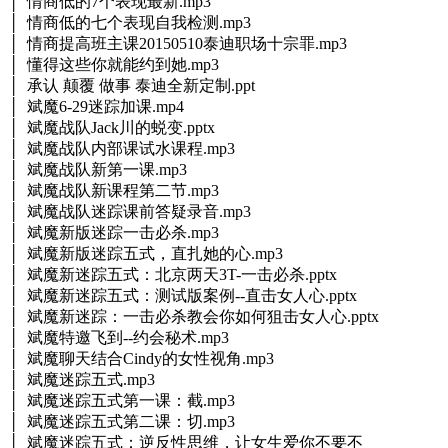
│ 情商低的7个表现最新.mp3
│ 情商低的七个表现自我检测.mp3
│ 情商提高班主课20150510泰迪职场十宗罪.mp3
│ 懂得这些你就能约到她.mp3
│ 承认 颠覆 做事 泰迪全新定制.ppt
│ 斌魔6-29迷踪加课.mp4
│ 斌魔战队Jack川的蜕变.pptx
│ 斌魔战队内部课试水课程.mp3
│ 斌魔战队新第一课.mp3
│ 斌魔战队新课程第二节.mp3
│ 斌魔战队迷踪课前答疑录音.mp3
│ 斌魔新版迷踪一击必杀.mp3
│ 斌魔新版迷踪五式，直扎她的心.mp3
│ 斌魔新迷踪五式：北京两天3T-一击必杀.pptx
│ 斌魔新迷踪五式：测试版案例--直击女人心.pptx
│ 斌魔新迷踪：一击必杀教会你如何狙击女人心.pptx
│ 斌魔特邀飞到--约会秘术.mp3
│ 斌魔聊天结合Cindy的女性视角.mp3
│ 斌魔迷踪五式.mp3
│ 斌魔迷踪五式第一课：截.mp3
│ 斌魔迷踪五式第二课：切.mp3
│ 斌魔迷踪五式：逆反性思维，让女生爱你不要不