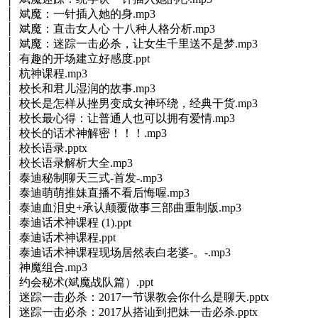
│ 斌魔：一针插入她的身.mp3
│ 斌魔：直击女人心 十八种人格分析.mp3
│ 斌魔：迷踪一击必杀，让女生千里送不是梦.mp3
│ 有趣的开场建立好感度.ppt
│ 杭神课程.mp3
│ 校长和君儿湿润的故事.mp3
│ 校长是怎样从挫男变成女神环绕，经典干货.mp3
│ 校长最心得：让普通人也可以拥有爱情.mp3
│ 校长的话术神解密！！！.mp3
│ 校长语录.pptx
│ 校长语录解析大全.mp3
│ 泰迪秘制聊天三式-首发-.mp3
│ 泰迪萌萌推妹直播不看后悔喔.mp3
│ 泰迪血泪史+承认颠覆做事三部曲重制版.mp3
│ 泰迪话术神课程 (1).ppt
│ 泰迪话术神课程.ppt
│ 泰迪话术神课程现场居然表白老婆-。-.mp3
│ 神魔组合.mp3
│ 约会秘术(斌魔战队篇）.ppt
│ 迷踪一击必杀：2017一节课教会你什么是聊天.pptx
│ 迷踪一击必杀：2017从搭讪到把妹一击必杀.pptx