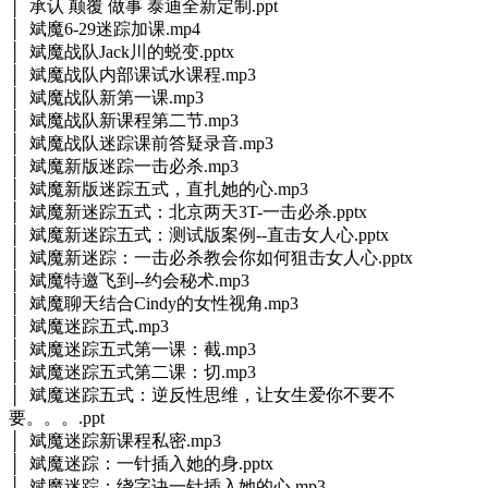
│ 承认 颠覆 做事 泰迪全新定制.ppt
│ 斌魔6-29迷踪加课.mp4
│ 斌魔战队Jack川的蜕变.pptx
│ 斌魔战队内部课试水课程.mp3
│ 斌魔战队新第一课.mp3
│ 斌魔战队新课程第二节.mp3
│ 斌魔战队迷踪课前答疑录音.mp3
│ 斌魔新版迷踪一击必杀.mp3
│ 斌魔新版迷踪五式，直扎她的心.mp3
│ 斌魔新迷踪五式：北京两天3T-一击必杀.pptx
│ 斌魔新迷踪五式：测试版案例--直击女人心.pptx
│ 斌魔新迷踪：一击必杀教会你如何狙击女人心.pptx
│ 斌魔特邀飞到--约会秘术.mp3
│ 斌魔聊天结合Cindy的女性视角.mp3
│ 斌魔迷踪五式.mp3
│ 斌魔迷踪五式第一课：截.mp3
│ 斌魔迷踪五式第二课：切.mp3
│ 斌魔迷踪五式：逆反性思维，让女生爱你不要不
要。。。.ppt
│ 斌魔迷踪新课程私密.mp3
│ 斌魔迷踪：一针插入她的身.pptx
│ 斌魔迷踪：绕字诀一针插入她的心.mp3