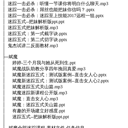
│ 迷踪一击必杀：听懂一节课你将明白什么聊天.mp3
│ 迷踪一击必杀：屌丝也能把妹你信吗？.pptx
│ 迷踪一击必杀：迷踪至上技能2017远程一狙.pptx
│ 迷踪五式--把妹解析版ppt.ppt
│ 迷踪五式把妹解析版.mp3
│ 迷踪五式：第一式截字诀.pptx
│ 迷踪五式：第二式切字诀.pptx
│ 鬼杰试讲二反面教材.mp3
│
├─斌魔
│ 婷婷-三个月我与她从死到生.ppt
│ 斌魔战队助教分享四年挽回真爱.mp3
│ 斌魔新迷踪五式：测试版案例--直击女人心.pptx
│ 斌魔新迷踪五式：测试版案例--直击女人心2.pptx
│ 斌魔迷踪五式关山篇.mp3
│ 斌魔迷踪新课程公开版.mp3
│ 斌魔：直击女人心.mp3
│ 斌魔：迷踪五式关山篇.ppt
│ 有趣的开场建立好感度.ppt
│ 迷踪五式--把妹解析版ppt.ppt
│
├─斌魔全部迷踪课程-素材文件-任务信息