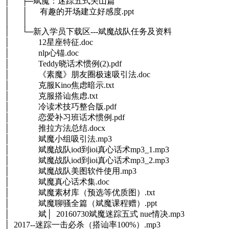
│ ├─斌魔：迷踪五式关山篇
│ │ 有趣的开场建立好感度.ppt
│ │
│ └─新入学员下载区---斌魔战队任务及资料
│ 12星座特征.doc
│ nlp心锚.doc
│ Teddy晓话术惯例(2).pdf
│ 《素魔》朋友圈极速吸引法.doc
│ 克服Kino焦虑暗示.txt
│ 克服搭讪焦虑.txt
│ 冷读术技巧整合版.pdf
│ 恋爱补习班话术惯例.pdf
│ 推拉方法总结.docx
│ 斌魔小组吸引法.mp3
│ 斌魔战队iod到ioi真心话术mp3_1.mp3
│ 斌魔战队iod到ioi真心话术mp3_2.mp3
│ 斌魔战队美图软件使用.mp3
│ 斌魔真心话术集.doc
│ 斌魔素材库（预选等优质图）.txt
│ 斌魔聊骚全篇（斌魔课程赠）.ppt
│ 斌│ 20160730斌魔迷踪五式 nue情决.mp3
│ 2017--迷踪一击必杀（搭讪率100%）.mp3