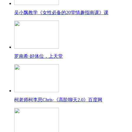
吴小飘教学《女性必备的20堂情趣指南课》课
罗南希·好体位，上天堂
柯老师柯李思Chris·《高阶聊天2.0》百度网