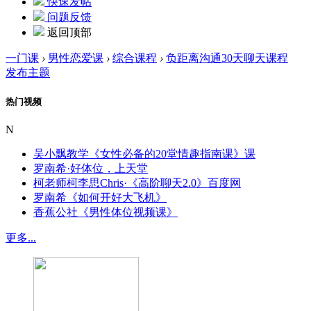
快速发帖
问题反馈
返回顶部
一门课
›
男性恋爱课
›
综合课程
›
负距离沟通30天聊天课程
发布主题
热门视频
N
吴小飘教学《女性必备的20堂情趣指南课》课
罗南希·好体位，上天堂
柯老师柯李思Chris·《高阶聊天2.0》百度网
罗南希《如何开好大飞机》
香蕉公社《男性体位视频课》
更多...