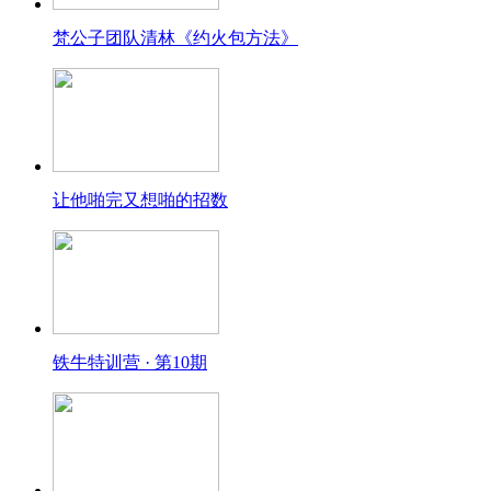
梵公子团队清林《约火包方法》
让他啪完又想啪的招数
铁牛特训营 · 第10期