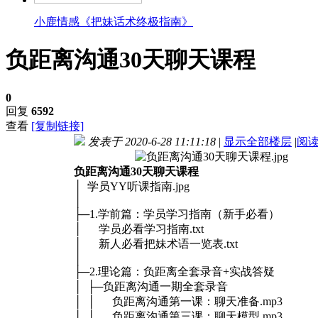
小鹿情感《把妹话术终极指南》
负距离沟通30天聊天课程
0
回复
6592
查看
[复制链接]
发表于 2020-6-28 11:11:18
|
显示全部楼层
|
阅
负距离沟通30天聊天课程
│ 学员YY听课指南.jpg
│
├─1.学前篇：学员学习指南（新手必看）
│ 学员必看学习指南.txt
│ 新人必看把妹术语一览表.txt
│
├─2.理论篇：负距离全套录音+实战答疑
│ ├─负距离沟通一期全套录音
│ │ 负距离沟通第一课：聊天准备.mp3
│ │ 负距离沟通第三课：聊天模型.mp3