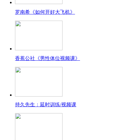
罗南希《如何开好大飞机》
香蕉公社《男性体位视频课》
持久先生：延时训练/视频课