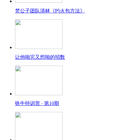
梵公子团队清林《约火包方法》
让他啪完又想啪的招数
铁牛特训营 · 第10期