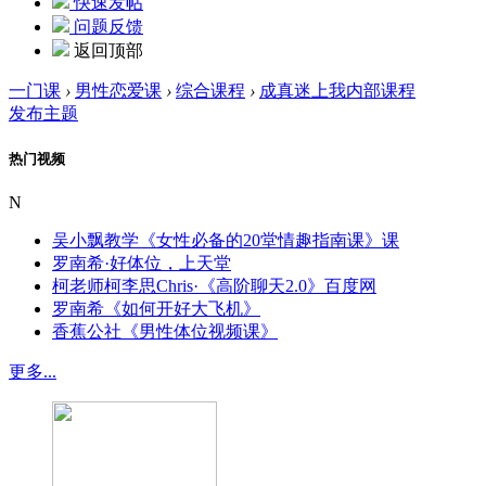
快速发帖
问题反馈
返回顶部
一门课
›
男性恋爱课
›
综合课程
›
成真迷上我内部课程
发布主题
热门视频
N
吴小飘教学《女性必备的20堂情趣指南课》课
罗南希·好体位，上天堂
柯老师柯李思Chris·《高阶聊天2.0》百度网
罗南希《如何开好大飞机》
香蕉公社《男性体位视频课》
更多...