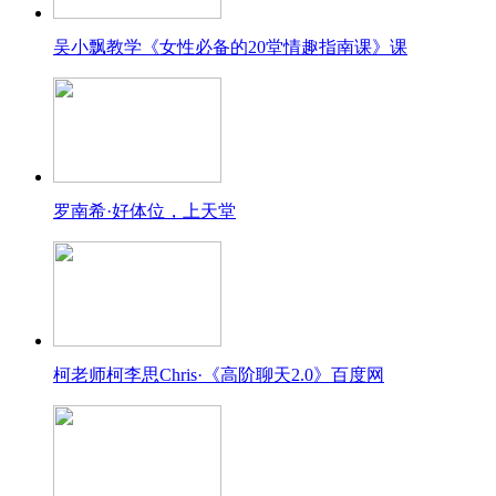
吴小飘教学《女性必备的20堂情趣指南课》课
罗南希·好体位，上天堂
柯老师柯李思Chris·《高阶聊天2.0》百度网