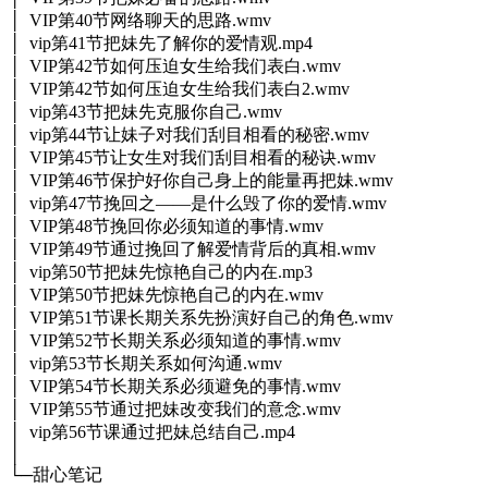
│ VIP第40节网络聊天的思路.wmv
│ vip第41节把妹先了解你的爱情观.mp4
│ VIP第42节如何压迫女生给我们表白.wmv
│ VIP第42节如何压迫女生给我们表白2.wmv
│ vip第43节把妹先克服你自己.wmv
│ vip第44节让妹子对我们刮目相看的秘密.wmv
│ VIP第45节让女生对我们刮目相看的秘诀.wmv
│ VIP第46节保护好你自己身上的能量再把妹.wmv
│ vip第47节挽回之——是什么毁了你的爱情.wmv
│ VIP第48节挽回你必须知道的事情.wmv
│ VIP第49节通过挽回了解爱情背后的真相.wmv
│ vip第50节把妹先惊艳自己的内在.mp3
│ VIP第50节把妹先惊艳自己的内在.wmv
│ VIP第51节课长期关系先扮演好自己的角色.wmv
│ VIP第52节长期关系必须知道的事情.wmv
│ vip第53节长期关系如何沟通.wmv
│ VIP第54节长期关系必须避免的事情.wmv
│ VIP第55节通过把妹改变我们的意念.wmv
│ vip第56节课通过把妹总结自己.mp4
│
└─甜心笔记