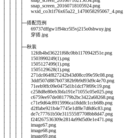
│ │ │ │ snap_screen_20160716215654.png
│ │ │ │ snap_screen_20160718105924.png
│ │ │ │ wxid_co3t1f76x65a22_1470058295067_4.png
│ │ │ │
│ │ │ ├─搭配范例
│ │ │ │ 69737dffgw1f94tcr5l5vj215o0sbwuy.jpg
│ │ │ │ 穿搭.jpg
│ │ │ │
│ │ │ ├─秋装
│ │ │ │ 12fdb4bd36221f68c0bb1170942f51e.png
│ │ │ │ 1503990249(1).png
│ │ │ │ 1505127499(1).png
│ │ │ │ 1505129628(1).png
│ │ │ │ 271dc064f827242b43d08cc09e59c08.png
│ │ │ │ 3ddf507d887b07382b9b9d93d9c4e70.png
│ │ │ │ 71eeb9ffc09e0475d1b1dcf79f09c19.png
│ │ │ │ c258d8e80eb3bfa191e71055c05e025.png
│ │ │ │ c6759ee97de081779b2bc3422a68268.png
│ │ │ │ c71e9d64c8915996ca18ddfc1ccb68b.png
│ │ │ │ d2ffabe921b4e7745e1df8e7d8d6c83.png
│ │ │ │ de7c77761b50e311555ff7708bb8d47.png
│ │ │ │ f24f267536309e2814a99d5d0e1e471.png
│ │ │ │ image67.png
│ │ │ │ image68.png
│ │ │ │ image69.png