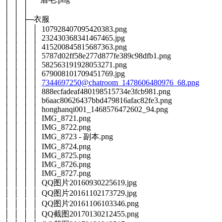
│ │ │
│ │ ├─衣服
│ │ │ │ 107928407095420383.png
│ │ │ │ 232430368341467465.jpg
│ │ │ │ 415200845815687363.png
│ │ │ │ 5787d02ff58e277d877fe389c98dfb1.png
│ │ │ │ 582563191928053271.png
│ │ │ │ 679008101709451769.jpg
│ │ │ │
7344697250@chatroom_1478606480976_68.png
│ │ │ │ 888ecfadeaf480198515734e3fcb981.png
│ │ │ │ b6aac80626437bbd479816afac82fe3.png
│ │ │ │ honghanqi001_1468576472602_94.png
│ │ │ │ IMG_8721.png
│ │ │ │ IMG_8722.png
│ │ │ │ IMG_8723 - 副本.png
│ │ │ │ IMG_8724.png
│ │ │ │ IMG_8725.png
│ │ │ │ IMG_8726.png
│ │ │ │ IMG_8727.png
│ │ │ │ QQ图片20160930225619.jpg
│ │ │ │ QQ图片20161102173729.jpg
│ │ │ │ QQ图片20161106103346.png
│ │ │ │ QQ截图20170130212455.png