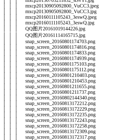
│ │ │ mxcp20130703211832_4SvYf.jpg
│ │ │ mxcp20130905092800_VuCC3.jpeg
│ │ │ mxcp20130905092800_VuCC3.jpg
│ │ │ mxcp20160111105243_3eswQ.jpeg
│ │ │ mxcp20160111105243_3eswQ.jpg
│ │ │ QQ图片20161019144226.jpg
│ │ │ QQ图片20161114165715.jpg
│ │ │ snap_screen_20160801174703.png
│ │ │ snap_screen_20160801174816.png
│ │ │ snap_screen_20160801174833.png
│ │ │ snap_screen_20160801174939.png
│ │ │ snap_screen_20160801175103.png
│ │ │ snap_screen_20160801175112.png
│ │ │ snap_screen_20160801210403.png
│ │ │ snap_screen_20160801210453.png
│ │ │ snap_screen_20160801211655.png
│ │ │ snap_screen_20160801211737.png
│ │ │ snap_screen_20160802144340.png
│ │ │ snap_screen_20160813172212.png
│ │ │ snap_screen_20160813172229.png
│ │ │ snap_screen_20160813172235.png
│ │ │ snap_screen_20160813172243.png
│ │ │ snap_screen_20160813172258.png
│ │ │ snap_screen_20160813172309.png
│ │ │ snap_screen_20160813172317.png