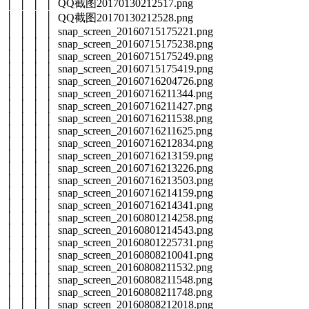
│ │ │ │ QQ截图20170130212517.png
│ │ │ │ QQ截图20170130212528.png
│ │ │ │ snap_screen_20160715175221.png
│ │ │ │ snap_screen_20160715175238.png
│ │ │ │ snap_screen_20160715175249.png
│ │ │ │ snap_screen_20160715175419.png
│ │ │ │ snap_screen_20160716204726.png
│ │ │ │ snap_screen_20160716211344.png
│ │ │ │ snap_screen_20160716211427.png
│ │ │ │ snap_screen_20160716211538.png
│ │ │ │ snap_screen_20160716211625.png
│ │ │ │ snap_screen_20160716212834.png
│ │ │ │ snap_screen_20160716213159.png
│ │ │ │ snap_screen_20160716213226.png
│ │ │ │ snap_screen_20160716213503.png
│ │ │ │ snap_screen_20160716214159.png
│ │ │ │ snap_screen_20160716214341.png
│ │ │ │ snap_screen_20160801214258.png
│ │ │ │ snap_screen_20160801214543.png
│ │ │ │ snap_screen_20160801225731.png
│ │ │ │ snap_screen_20160808210041.png
│ │ │ │ snap_screen_20160808211532.png
│ │ │ │ snap_screen_20160808211548.png
│ │ │ │ snap_screen_20160808211748.png
│ │ │ │ snap_screen_20160808212018.png