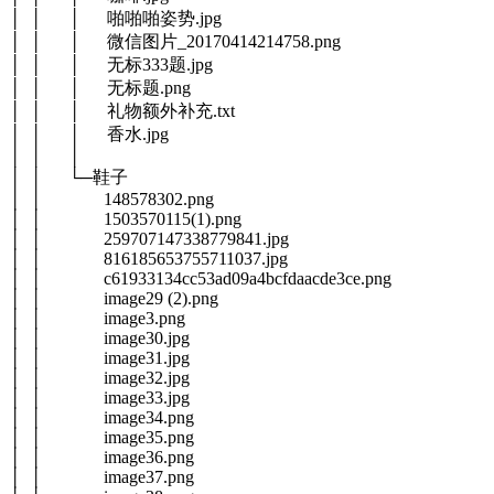
│ │ │ 啪啪啪姿势.jpg
│ │ │ 微信图片_20170414214758.png
│ │ │ 无标333题.jpg
│ │ │ 无标题.png
│ │ │ 礼物额外补充.txt
│ │ │ 香水.jpg
│ │ │
│ │ └─鞋子
│ │ 148578302.png
│ │ 1503570115(1).png
│ │ 259707147338779841.jpg
│ │ 816185653755711037.jpg
│ │ c61933134cc53ad09a4bcfdaacde3ce.png
│ │ image29 (2).png
│ │ image3.png
│ │ image30.jpg
│ │ image31.jpg
│ │ image32.jpg
│ │ image33.jpg
│ │ image34.png
│ │ image35.png
│ │ image36.png
│ │ image37.png