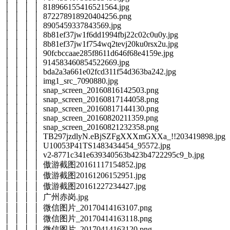
│ │ │ │ 818966155416521564.jpg
│ │ │ │ 872278918920404256.png
│ │ │ │ 8905459337843569.jpg
│ │ │ │ 8b81ef37jw1f6dd1994fbj22c02c0u0y.jpg
│ │ │ │ 8b81ef37jw1f754wq2tevj20ku0rsx2u.jpg
│ │ │ │ 90fcbccaae285f8611d646f68e4159e.jpg
│ │ │ │ 914583460854522669.jpg
│ │ │ │ bda2a3a661e02fcd311f54d363ba242.jpg
│ │ │ │ img1_src_7090880.jpg
│ │ │ │ snap_screen_20160816142503.png
│ │ │ │ snap_screen_20160817144058.png
│ │ │ │ snap_screen_20160817144130.png
│ │ │ │ snap_screen_20160820211359.png
│ │ │ │ snap_screen_20160821232358.png
│ │ │ │ TB297jzdlyN.eBjSZFgXXXmGXXa_!!203419898.jpg
│ │ │ │ U10053P41TS1483434454_95572.jpg
│ │ │ │ v2-8771c341e639340563b423b4722295c9_b.jpg
│ │ │ │ 傲游截图20161117154852.jpg
│ │ │ │ 傲游截图20161206152951.jpg
│ │ │ │ 傲游截图20161227234427.jpg
│ │ │ │ 广州赤岗.jpg
│ │ │ │ 微信图片_20170414163107.png
│ │ │ │ 微信图片_20170414163118.png
│ │ │ │ 微信图片_20170414163120.png