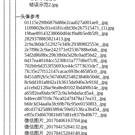
│ │ │ 错误示范2.jpg
│ │ │
│ │ ├─头像参考
│ │ │ 01115e29fb6876d86e2caa027a001ae0_.jpg
│ │ │ 1109802bc01e4181cdfd30e2b7515471_(1).jpg
│ │ │ 19bae89143238060d04cf9a8b5edb5f9_.jpg
│ │ │ 2829378865821413.jpg
│ │ │ 2c9a3b0dc512927e349c293898f2553e_.jpg
│ │ │ 2e7f98c2c9ae242371ef2536788be0ab_.jpg
│ │ │ 54f2d86f8bc29b3fb0a5d28c0adf5bd2_.jpg
│ │ │ 6d17ea40184cc5230b11a777d6ef7cf6_.jpg
│ │ │ 702bfe6d353f55693ce44c5773631de7_.jpg
│ │ │ 7fc35e27f112147cacac693bc46585c0_.jpg
│ │ │ 8451df92b5c567d0df254823846b50dd_.jpg
│ │ │ 8c6dd181a8f42a1b3615da940a3e91fd_.jpg
│ │ │ a1cebd2128ac9ea8ed01023bd49f614e_.jpg
│ │ │ a65ff2eaf0abc9f72c9a3ebdafacd5a4_.jpg
│ │ │ b4feecd87f18c76ca0247f478a17ea33_.jpg
│ │ │ b6fe3d34aa0a3fc69b76c95ee0150f03_.jpg
│ │ │ dfcd37425d803894c59e02136ca3b454_.jpg
│ │ │ ef05cf3d667081bf07d81e837fb49b77_.jpg
│ │ │ 微信图片_20170406163704.jpg
│ │ │ 微信图片_20170415204132.jpg
│ │ │ 微信图片_20170415204140.jpg