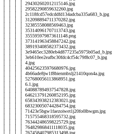
│ │ │ │ 294302602012115146.jpg
│ │ │ │ 29582290859632260.jpg
│ │ │ │ 2c118fcd57edcddfd134adcba335a683_b.jpg
│ │ │ │ 312098894711370282.jpg
│ │ │ │ 32385558088569463.jpg
│ │ │ │ 353140961707113743.jpg
│ │ │ │ 355595979873611148.png
│ │ │ │ 373141963458847242.jpg
│ │ │ │ 389193408582373432.jpg
│ │ │ │ 3e9465ec3280eb4d877235a5975b05ad_b.jpg
│ │ │ │ 3eb610ee2eafbc30fdc4cf54c79f8c07_b.jpg
│ │ │ │ 4.jpg
│ │ │ │ 404256235976680976.jpg
│ │ │ │ 4b66ade8jw1f8bienmbxlj21410qon4a.jpg
│ │ │ │ 527680056113868951.jpg
│ │ │ │ 6.1.jpg
│ │ │ │ 640887894937547828.jpg
│ │ │ │ 646213791260852195.jpg
│ │ │ │ 658343938212383021.jpg
│ │ │ │ 683230050744284754.jpg
│ │ │ │ 71423e5bgw1faezoiwet1j20fo0lbwgm.jpg
│ │ │ │ 715755468318595732.jpg
│ │ │ │ 763442486598225729.jpg
│ │ │ │ 764829868411118035.jpg
│ │ │ │ 767458407985313498.jpg