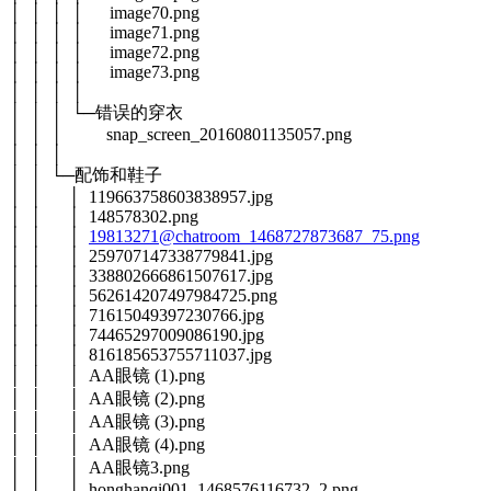
│ │ │ │ image70.png
│ │ │ │ image71.png
│ │ │ │ image72.png
│ │ │ │ image73.png
│ │ │ │
│ │ │ └─错误的穿衣
│ │ │ snap_screen_20160801135057.png
│ │ │
│ │ └─配饰和鞋子
│ │ │ 119663758603838957.jpg
│ │ │ 148578302.png
│ │ │
19813271@chatroom_1468727873687_75.png
│ │ │ 259707147338779841.jpg
│ │ │ 338802666861507617.jpg
│ │ │ 562614207497984725.png
│ │ │ 71615049397230766.jpg
│ │ │ 74465297009086190.jpg
│ │ │ 816185653755711037.jpg
│ │ │ AA眼镜 (1).png
│ │ │ AA眼镜 (2).png
│ │ │ AA眼镜 (3).png
│ │ │ AA眼镜 (4).png
│ │ │ AA眼镜3.png
│ │ │ honghanqi001_1468576116732_2.png