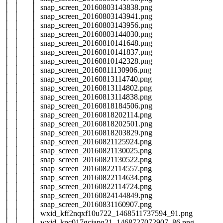
│ │ │ snap_screen_20160803143838.png
│ │ │ snap_screen_20160803143941.png
│ │ │ snap_screen_20160803143956.png
│ │ │ snap_screen_20160803144030.png
│ │ │ snap_screen_20160810141648.png
│ │ │ snap_screen_20160810141837.png
│ │ │ snap_screen_20160810142328.png
│ │ │ snap_screen_20160811130906.png
│ │ │ snap_screen_20160813114740.png
│ │ │ snap_screen_20160813114802.png
│ │ │ snap_screen_20160813114838.png
│ │ │ snap_screen_20160818184506.png
│ │ │ snap_screen_20160818202114.png
│ │ │ snap_screen_20160818202501.png
│ │ │ snap_screen_20160818203829.png
│ │ │ snap_screen_20160821125924.png
│ │ │ snap_screen_20160821130025.png
│ │ │ snap_screen_20160821130522.png
│ │ │ snap_screen_20160822114557.png
│ │ │ snap_screen_20160822114634.png
│ │ │ snap_screen_20160822114724.png
│ │ │ snap_screen_20160824144849.png
│ │ │ snap_screen_20160831160907.png
│ │ │ wxid_kff2nqxf10u722_1468511737594_91.png
│ │ │ wxid_kpc017gcjapq21_1468727072907_86.png