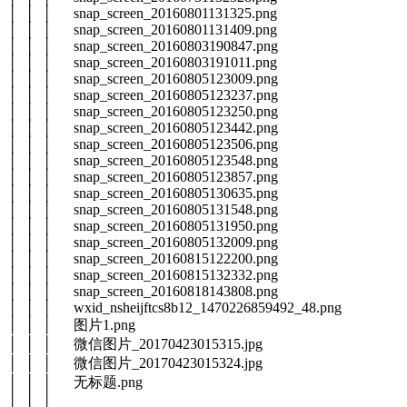
│ │ │ snap_screen_20160801131325.png
│ │ │ snap_screen_20160801131409.png
│ │ │ snap_screen_20160803190847.png
│ │ │ snap_screen_20160803191011.png
│ │ │ snap_screen_20160805123009.png
│ │ │ snap_screen_20160805123237.png
│ │ │ snap_screen_20160805123250.png
│ │ │ snap_screen_20160805123442.png
│ │ │ snap_screen_20160805123506.png
│ │ │ snap_screen_20160805123548.png
│ │ │ snap_screen_20160805123857.png
│ │ │ snap_screen_20160805130635.png
│ │ │ snap_screen_20160805131548.png
│ │ │ snap_screen_20160805131950.png
│ │ │ snap_screen_20160805132009.png
│ │ │ snap_screen_20160815122200.png
│ │ │ snap_screen_20160815132332.png
│ │ │ snap_screen_20160818143808.png
│ │ │ wxid_nsheijftcs8b12_1470226859492_48.png
│ │ │ 图片1.png
│ │ │ 微信图片_20170423015315.jpg
│ │ │ 微信图片_20170423015324.jpg
│ │ │ 无标题.png
│ │ │