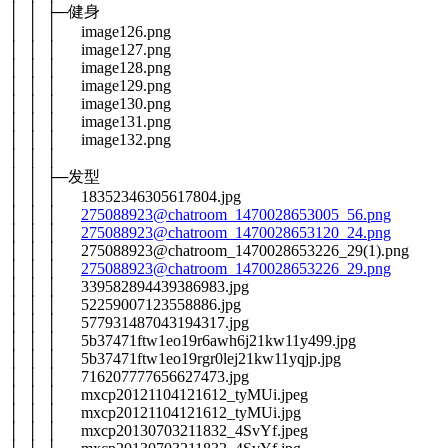
│ │ ├─健身
│ │ │ image126.png
│ │ │ image127.png
│ │ │ image128.png
│ │ │ image129.png
│ │ │ image130.png
│ │ │ image131.png
│ │ │ image132.png
│ │ │
│ │ ├─发型
│ │ │ 18352346305617804.jpg
│ │ │
275088923@chatroom_1470028653005_56.png
│ │ │
275088923@chatroom_1470028653120_24.png
│ │ │ 275088923@chatroom_1470028653226_29(1).png
│ │ │
275088923@chatroom_1470028653226_29.png
│ │ │ 339582894439386983.jpg
│ │ │ 52259007123558886.jpg
│ │ │ 577931487043194317.jpg
│ │ │ 5b37471ftw1eo19r6awh6j21kw11y499.jpg
│ │ │ 5b37471ftw1eo19rgr0lej21kw11yqjp.jpg
│ │ │ 716207777656627473.jpg
│ │ │ mxcp20121104121612_tyMUi.jpeg
│ │ │ mxcp20121104121612_tyMUi.jpg
│ │ │ mxcp20130703211832_4SvYf.jpeg