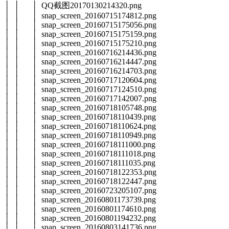
│ │ │ QQ截图20170130214320.png
│ │ │ snap_screen_20160715174812.png
│ │ │ snap_screen_20160715175056.png
│ │ │ snap_screen_20160715175159.png
│ │ │ snap_screen_20160715175210.png
│ │ │ snap_screen_20160716214436.png
│ │ │ snap_screen_20160716214447.png
│ │ │ snap_screen_20160716214703.png
│ │ │ snap_screen_20160717120604.png
│ │ │ snap_screen_20160717124510.png
│ │ │ snap_screen_20160717142007.png
│ │ │ snap_screen_20160718105748.png
│ │ │ snap_screen_20160718110439.png
│ │ │ snap_screen_20160718110624.png
│ │ │ snap_screen_20160718110949.png
│ │ │ snap_screen_20160718111000.png
│ │ │ snap_screen_20160718111018.png
│ │ │ snap_screen_20160718111035.png
│ │ │ snap_screen_20160718122353.png
│ │ │ snap_screen_20160718122447.png
│ │ │ snap_screen_20160723205107.png
│ │ │ snap_screen_20160801173739.png
│ │ │ snap_screen_20160801174610.png
│ │ │ snap_screen_20160801194232.png
│ │ │ snap_screen_20160803141736.png