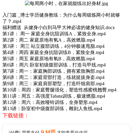
入门篇 _博士学历健身教练：为什么每周锻炼两小时就够
了？.mp4
福利赠送 从健身小白到马甲大神必读的健身知识.docx
第1讲： 周一 家庭全身抗阻训练A，紧致全身.mp4
第2讲：周二 家庭原地有氧A，高效燃脂.mp4
第3讲： 周三 站立腹部训练，4分钟极速甩脂.mp4
第4讲：周四 家庭全身抗阻训练B，紧致全身.mp4
第5讲：周五 家庭原地有氧B，高效燃脂.mp4
第6讲：周六 卧室初级腹部训练，打造马甲线.mp4
第7讲：周一：家庭胸部训练，拥有紧致胸部.mp4
第8讲：周二：家庭背部打造，练就挺拔身姿.mp4
第9讲：周三：家庭肩部塑型，打造纤细肩部.mp4
第10讲：周四：家庭臀腿强化，塑造性感蜜桃翘臀.mp4
第11讲：周五：高强度Tabata训练，极速燃脂.mp4
第12讲：周六：高效哑铃训练，全身塑形.mp4
第13讲：卧室初中级腹部训练，雕刻人鱼线.mp4
下载链接：
9 M币
[付费] 需要支付
才能查看此内容