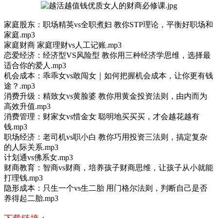
家庭股东：职场精英vs全职煮妇 教你STP理论，平衡好职场和
家庭.mp3
家庭财商 家庭理财vs人工记账.mp3
恋爱经济：经济型VS风险型 教你用三种经济学思维，选择最
适合你的爱人.mp3
机会成本：乖乖女vs敢闯女｜如何把握机会成本，让你更有钱
途？.mp3
消费升级：精致女vs黄脸婆 教你用黄金投资法则，由内而为
高效升值.mp3
消费管理：财家女vs惜金女 聪明地买买买，才会越花越有
钱.mp3
职场经济：老司机vs职小白 教你巧用投资三法则，搞定复杂
的人际关系.mp3
计划通vs佛系女.mp3
财商教育：智商vs财商，培养孩子财商思维，让孩子从小就能
打理钱.mp3
隐形成本：只生一个vs生二胎 用门格尔法则，判断自己是否
养得起二胎.mp3