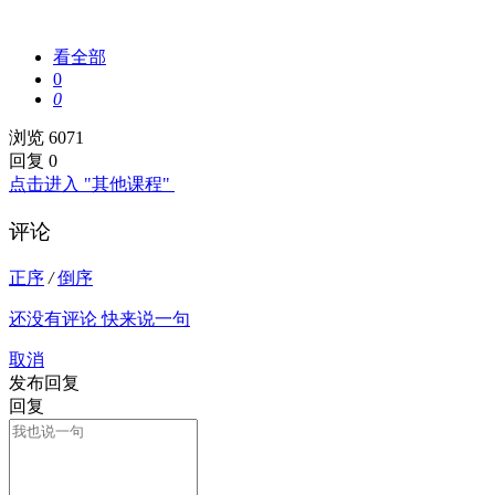
看全部
0
0
浏览 6071
回复 0
点击进入 "其他课程"
评论
正序
/
倒序
还没有评论 快来说一句
取消
发布回复
回复