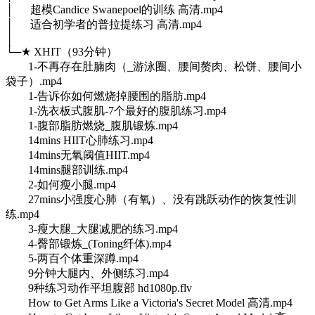
│ 超模Candice Swanepoel的训练 高清.mp4
│ 适合初学者的普拉提练习 高清.mp4
│
└─★ XHIT（93分钟）
1-不再存在肚腩肉（_游泳圈、腰间赘肉、松饼、腰间小
袋子）.mp4
1-告诉你如何燃烧掉腰围的脂肪.mp4
1-洗衣板式腹肌-7个最好的腹肌练习.mp4
1-腹部脂肪燃烧_腹肌锻炼.mp4
14mins HIIT心肺练习.mp4
14mins无氧阈值HIIT.mp4
14mins腿部训练.mp4
2-如何瘦小腿.mp4
27mins小强度心肺（有氧）、没有跳跃动作的恢复性训
练.mp4
3-瘦大腿_大腿减肥的练习.mp4
4-臀部锻炼_(Toning纤体).mp4
5-两百个体重深蹲.mp4
9分钟大腿内、外侧练习.mp4
9种练习动作平坦腹部 hd1080p.flv
How to Get Arms Like a Victoria's Secret Model 高清.mp4