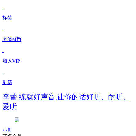
标签
充值M币
加入VIP
刷新
李蕾 练就好声音,让你的话好听、耐听、
爱听
小哥