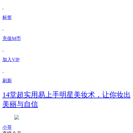
标签
充值M币
加入VIP
刷新
14堂超实用易上手明星美妆术，让你妆出
美丽与自信
小哥