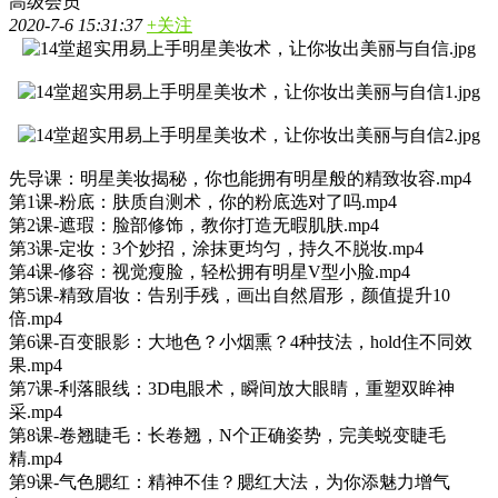
高级会员
2020-7-6 15:31:37
+关注
先导课：明星美妆揭秘，你也能拥有明星般的精致妆容.mp4
第1课-粉底：肤质自测术，你的粉底选对了吗.mp4
第2课-遮瑕：脸部修饰，教你打造无暇肌肤.mp4
第3课-定妆：3个妙招，涂抹更均匀，持久不脱妆.mp4
第4课-修容：视觉瘦脸，轻松拥有明星V型小脸.mp4
第5课-精致眉妆：告别手残，画出自然眉形，颜值提升10
倍.mp4
第6课-百变眼影：大地色？小烟熏？4种技法，hold住不同效
果.mp4
第7课-利落眼线：3D电眼术，瞬间放大眼睛，重塑双眸神
采.mp4
第8课-卷翘睫毛：长卷翘，N个正确姿势，完美蜕变睫毛
精.mp4
第9课-气色腮红：精神不佳？腮红大法，为你添魅力增气