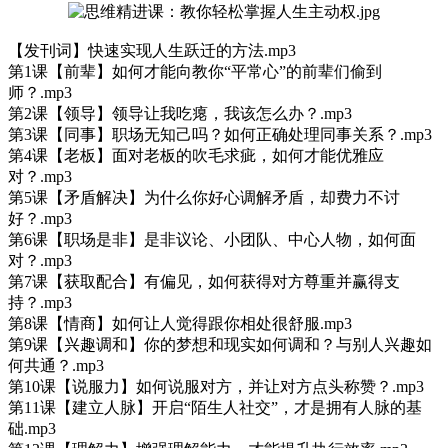
【发刊词】快速实现人生跃迁的方法.mp3
第1课【前辈】如何才能向教你“平常心”的前辈们偷到
师？.mp3
第2课【领导】领导让我吃瘪，我该怎么办？.mp3
第3课【同事】职场无知己吗？如何正确处理同事关系？.mp3
第4课【老板】面对老板的吹毛求疵，如何才能优雅应
对？.mp3
第5课【矛盾解决】为什么你好心调解矛盾，却费力不讨
好？.mp3
第6课【职场是非】是非议论、小团队、中心人物，如何面
对？.mp3
第7课【获取配合】有偏见，如何获得对方尊重并赢得支
持？.mp3
第8课【情商】如何让人觉得跟你相处很舒服.mp3
第9课【兴趣调和】你的梦想和现实如何调和？与别人兴趣如
何共通？.mp3
第10课【说服力】如何说服对方，并让对方点头称赞？.mp3
第11课【建立人脉】开启“陌生人社交”，才是拥有人脉的基
础.mp3