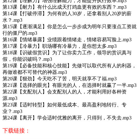
第12课【理解力】增强理解能力，才能提升执行效率.mp3
第13课【耐力】有什么比成天打鸡血更有效的东西？.mp3
第14课【打破停滞】为何有的人30岁，还拿着别人20岁的薪
水？.mp3
第15课【逐渐满足】你是怎么一步步成为明年只要涨点工资就
行的僵尸的.mp3
第16课【情绪暴露】业绩跟着情绪走，情绪容易写脸上.mp3
第17课【冷暴力】职场哪有冷暴力，是你想太多.mp3
第18课【识破假赏识】为了让你卖力工作，领导的赏识真与
假，你能识破吗？.mp3
第19课【必备技能和核心技能】先做可以取代所有人的利器，
再做谁都不可替代的神器.mp3
第20课【狠劲】今天吃不了苦，明天就享不了福.mp3
第21课【选择的眼光】有眼光的人，在选择时就赢了一半.mp3
第22课【支配别人】会支配别人的人，才能利用好各种资
源.mp3
第23课【适时转型】如何最低成本、最高盈利地转行、专
业？.mp3
第24课【离开】学会适时优雅的离开，只得到，不失去.mp3
下载链接：