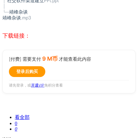
│ 社交软件渠道建立PPt.ppt
│
└─靖峰杂谈
靖峰杂谈.mp3
下载链接：
9 M币
[付费] 需要支付
才能查看此内容
登录后购买
请先登录，或
开通VIP
免积分查看
看全部
0
0