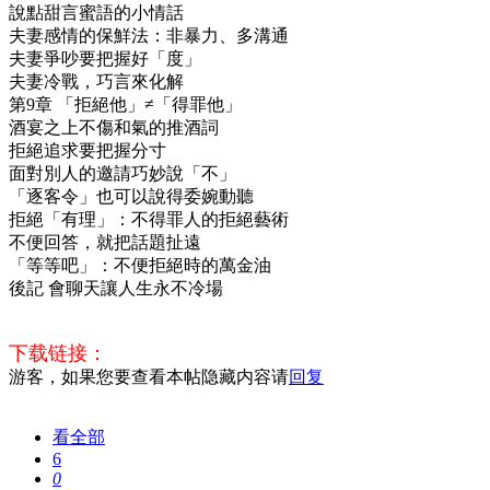
說點甜言蜜語的小情話
夫妻感情的保鮮法：非暴力、多溝通
夫妻爭吵要把握好「度」
夫妻冷戰，巧言來化解
第9章 「拒絕他」≠「得罪他」
酒宴之上不傷和氣的推酒詞
拒絕追求要把握分寸
面對別人的邀請巧妙說「不」
「逐客令」也可以說得委婉動聽
拒絕「有理」：不得罪人的拒絕藝術
不便回答，就把話題扯遠
「等等吧」：不便拒絕時的萬金油
後記 會聊天讓人生永不冷場
下载链接：
游客，如果您要查看本帖隐藏内容请
回复
看全部
6
0