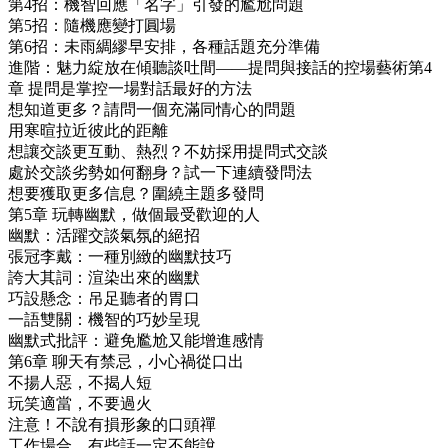
第4招：機智回應「名字」引發的尷尬問題
第5招：隨機應變打圓場
第6招：未雨綢繆早安排，各種話題充分準備
進階：魅力綻放在傾聽談吐間——提問與接話的控場藝術第4
章 提問是掌控一場對話最好的方法
想知道更多？請問一個充滿同情心的問題
用寒暄拉近彼此的距離
想讓交談更互動、熱烈？不妨採用提問式交談
處於交談劣勢如何翻身？試一下連續發問法
想要獲取更多信息？圍繞主題多發問
第5章 玩轉幽默，做個最受歡迎的人
幽默：活躍交談氣氛的絕招
張冠李戴：一種別緻的幽默技巧
誇大其詞：渲染出來的幽默
巧設懸念：吊足聽者的胃口
一語雙關：機智的巧妙呈現
幽默式批評：避免尷尬又能增進感情
第6章 聊天有禁忌，小心禍從口出
不揚人惡，不揭人短
玩笑適當，不要過火
注意！不說有損形象的口頭禪
工作場合，有些話一定不能說