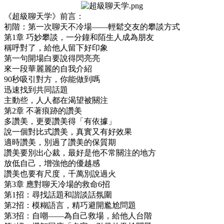
《超級聊天学》前言：
初階：第一次聊天不冷場——輕鬆交友的攀談方式
第1章 巧妙攀談，一分鐘和陌生人成為朋友
稱呼對了，給他人留下好印象
第一句開場白要說得閃亮亮
來一段華麗麗的自我介紹
90秒吸引對方，你能做到嗎
迅速找到共同話題
主動些，人人都在渴望被關注
第2章 不著痕跡的讚美
多讚美，更要讚美得「有依據」
說一個對比式讚美，真實又有好效果
適時讚美，別過了讚美的保質期
讚美要別出心裁，最好是他不常關注的地方
放低自己，增強他的優越感
讚美也要有尺度，千萬別說過火
第3章 應對聊天冷場的救命6招
第1招：尋找話題和諧談話氛圍
第2招：模糊語言，精巧避開尷尬問題
第3招：自嘲——為自己救場，給他人台階