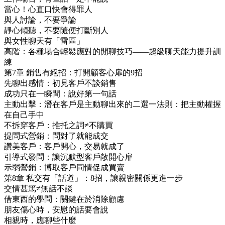
當心！心直口快會得罪人
與人討論，不要爭論
靜心傾聽，不要隨便打斷別人
與女性聊天有「雷區」
高階：各種場合輕鬆應對的閒聊技巧——超級聊天能力提升訓
練
第7章 銷售有絕招：打開顧客心扉的9招
先聊出感情：初見客戶不談銷售
成功只在一瞬間：說好第一句話
主動出擊：潛在客戶是主動聊出來的二選一法則：把主動權握
在自己手中
不拆穿客戶：推托之詞≠不購買
提問式營銷：問對了就能成交
讚美客戶：客戶開心，交易就成了
引導式發問：讓沉默型客戶敞開心扉
示弱營銷：博取客戶同情促成買賣
第8章 私交有「話道」：8招，讓親密關係更進一步
交情甚篤≠無話不談
借東西的學問：關鍵在於消除顧慮
朋友傷心時，安慰的話要會說
相親時，應聊些什麼