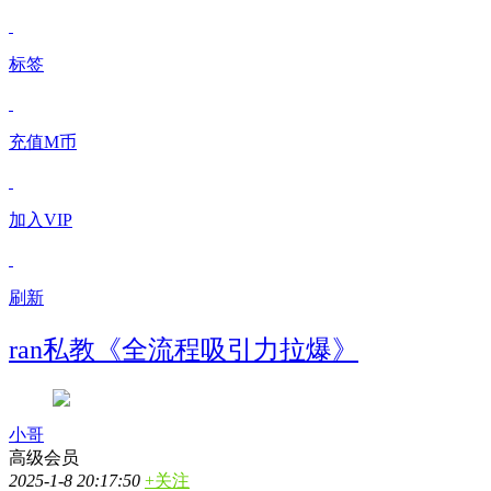
标签
充值M币
加入VIP
刷新
ran私教《全流程吸引力拉爆》
小哥
高级会员
2025-1-8 20:17:50
+关注