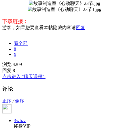
下载链接：
游客，如果您要查看本帖隐藏内容请
回复
看全部
8
0
浏览 4209
回复 8
点击进入 "聊天课程"
评论
正序
/
倒序
3whzz
终身VIP