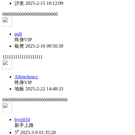
沙发
2025-2-15 10:12:09
66666666666666666666666
pull
终身VIP
板凳
2025-2-16 09:50:39
1111111111111111111
Allenchencc
终身VIP
地板
2025-2-22 14:48:33
666666666666666666666666666
hyrz010
新手上路
#
5
2025-3-9 01:35:28