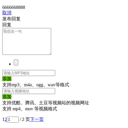
6666668888
取消
发布回复
回复
添加
支持mp3、m4a、ogg、wav等格式
添加
支持优酷、腾讯、土豆等视频站的视频网址
支持 mp4、mov 等视频格式
1
2
/ 2 页
下一页