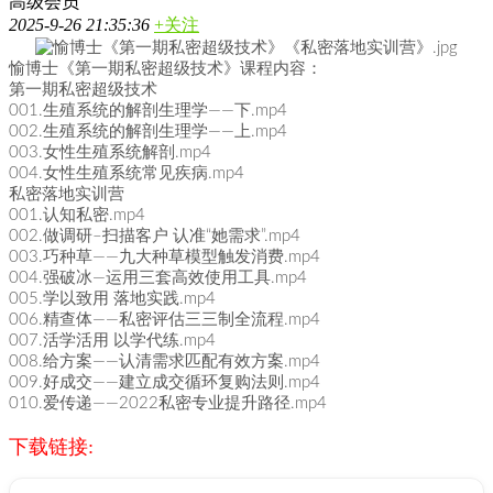
高级会员
2025-9-26 21:35:36
+关注
愉博士《第一期私密超级技术》课程内容：
第一期私密超级技术
001.生殖系统的解剖生理学——下.mp4
002.生殖系统的解剖生理学——上.mp4
003.女性生殖系统解剖.mp4
004.女性生殖系统常见疾病.mp4
私密落地实训营
001.认知私密.mp4
002.做调研–扫描客户 认准“她需求”.mp4
003.巧种草——九大种草模型触发消费.mp4
004.强破冰—运用三套高效使用工具.mp4
005.学以致用 落地实践.mp4
006.精查体——私密评估三三制全流程.mp4
007.活学活用 以学代练.mp4
008.给方案——认清需求匹配有效方案.mp4
009.好成交——建立成交循环复购法则.mp4
010.爱传递——2022私密专业提升路径.mp4
下载链接: