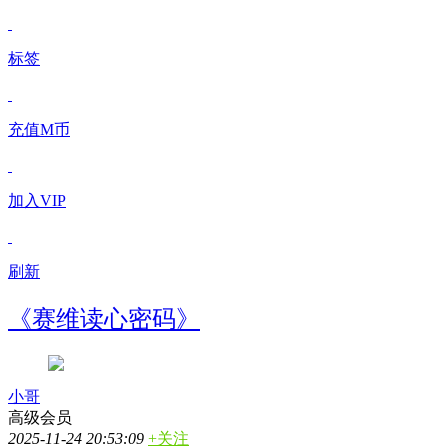
标签
充值M币
加入VIP
刷新
《赛维读心密码》
小哥
高级会员
2025-11-24 20:53:09
+关注