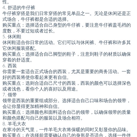
性。
4. 舒适的牛仔裤
牛仔裤穿搭是我们日常穿搭的常见单品之一。无论是休闲还是正
式场合，牛仔裤都是合适的选择。
购买重点：选择适合自己身型的牛仔裤，要注意牛仔裤盖毛裆的
度数，不要过短或者过长。
5. 休闲鞋
休闲鞋适合你日常的活动。它们可以与休闲裤、牛仔裤和许多其
它休闲服装搭配。
购买重点：选择适合自己脚型的鞋子，注意到鞋子的材质以确保
穿着的舒适度。
6. 西装
你需要一套适合正式场合的西装，尤其是重要的商务活动。一套
好的西装将使你看起来更有自信。
购买重点：选则合适自己尺寸的西装，西装的颜色可以选择深色
或者浅色，看你个人的喜好以及用途。
7. 领带
领带是西装的重要组成部分。选择适合自己口味和场合的领带，
会让你显得更加精神和自信。
购买重点：选择颜色和面料适合自己的领带，以确保领带的质量
和颜色搭配与自己的服装以及场合相符。
8. 羊毛大衣
在寒冷的天气里，一件羊毛大衣将保暖的同时又彰显你的品味。
购买重点：在选择前需要确认自己的身形是否适合，选择一件伴