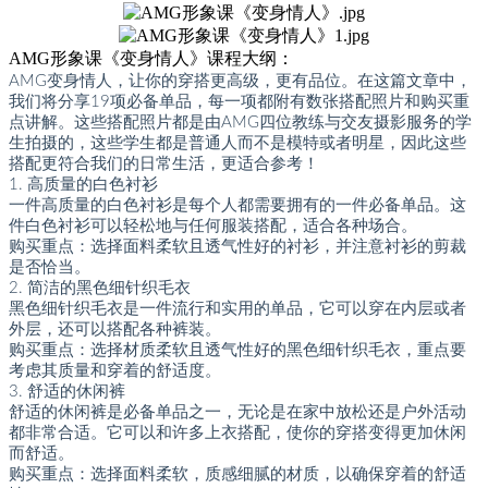
AMG形象课《变身情人》课程大纲：
AMG变身情人，让你的穿搭更高级，更有品位。在这篇文章中，
我们将分享19项必备单品，每一项都附有数张搭配照片和购买重
点讲解。这些搭配照片都是由AMG四位教练与交友摄影服务的学
生拍摄的，这些学生都是普通人而不是模特或者明星，因此这些
搭配更符合我们的日常生活，更适合参考！
1. 高质量的白色衬衫
一件高质量的白色衬衫是每个人都需要拥有的一件必备单品。这
件白色衬衫可以轻松地与任何服装搭配，适合各种场合。
购买重点：选择面料柔软且透气性好的衬衫，并注意衬衫的剪裁
是否恰当。
2. 简洁的黑色细针织毛衣
黑色细针织毛衣是一件流行和实用的单品，它可以穿在内层或者
外层，还可以搭配各种裤装。
购买重点：选择材质柔软且透气性好的黑色细针织毛衣，重点要
考虑其质量和穿着的舒适度。
3. 舒适的休闲裤
舒适的休闲裤是必备单品之一，无论是在家中放松还是户外活动
都非常合适。它可以和许多上衣搭配，使你的穿搭变得更加休闲
而舒适。
购买重点：选择面料柔软，质感细腻的材质，以确保穿着的舒适