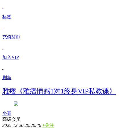
标签
充值M币
加入VIP
刷新
雅痞《雅痞情感1对1终身VIP私教课》
小哥
高级会员
2025-12-20 20:20:46
+关注