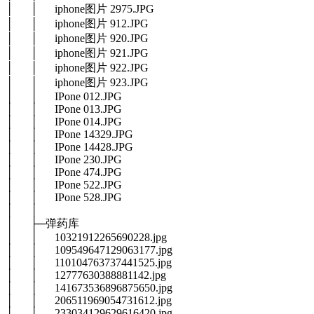
│ │ iphone图片 2975.JPG
│ │ iphone图片 912.JPG
│ │ iphone图片 920.JPG
│ │ iphone图片 921.JPG
│ │ iphone图片 922.JPG
│ │ iphone图片 923.JPG
│ │ IPone 012.JPG
│ │ IPone 013.JPG
│ │ IPone 014.JPG
│ │ IPone 14329.JPG
│ │ IPone 14428.JPG
│ │ IPone 230.JPG
│ │ IPone 474.JPG
│ │ IPone 522.JPG
│ │ IPone 528.JPG
│ │
│ ├─弹药库
│ │ 10321912265690228.jpg
│ │ 109549647129063177.jpg
│ │ 110104763737441525.jpg
│ │ 12777630388881142.jpg
│ │ 141673536896875650.jpg
│ │ 206511969054731612.jpg
│ │ 233034129629616420.jpg