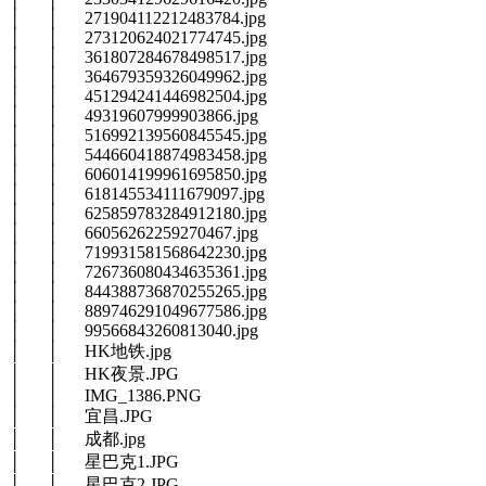
│ │ 271904112212483784.jpg
│ │ 273120624021774745.jpg
│ │ 361807284678498517.jpg
│ │ 364679359326049962.jpg
│ │ 451294241446982504.jpg
│ │ 49319607999903866.jpg
│ │ 516992139560845545.jpg
│ │ 544660418874983458.jpg
│ │ 606014199961695850.jpg
│ │ 618145534111679097.jpg
│ │ 625859783284912180.jpg
│ │ 66056262259270467.jpg
│ │ 719931581568642230.jpg
│ │ 726736080434635361.jpg
│ │ 844388736870255265.jpg
│ │ 889746291049677586.jpg
│ │ 99566843260813040.jpg
│ │ HK地铁.jpg
│ │ HK夜景.JPG
│ │ IMG_1386.PNG
│ │ 宜昌.JPG
│ │ 成都.jpg
│ │ 星巴克1.JPG
│ │ 星巴克2.JPG