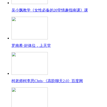
吴小飘教学《女性必备的20堂情趣指南课》课
罗南希·好体位，上天堂
柯老师柯李思Chris·《高阶聊天2.0》百度网