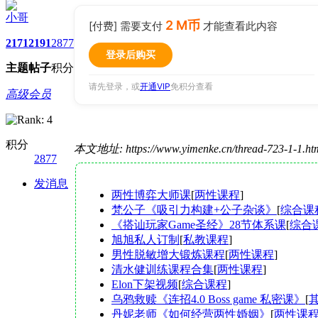
小哥
2 M币
[付费] 需要支付
才能查看此内容
2171
2191
2877
登录后购买
主题
帖子
积分
请先登录，或
开通VIP
免积分查看
高级会员
积分
本文地址: https://www.yimenke.cn/thread-723-1-1.h
2877
发消息
两性博弈大师课
[
两性课程
]
梵公子《吸引力构建+公子杂谈》
[
综合课
《搭讪玩家Game圣经》28节体系课
[
综合
旭旭私人订制
[
私教课程
]
男性脱敏增大锻炼课程
[
两性课程
]
清水健训练课程合集
[
两性课程
]
Elon下架视频
[
综合课程
]
乌鸦救赎《连招4.0 Boss game 私密课》
[
丹妮老师《如何经营两性婚姻》
[
两性课