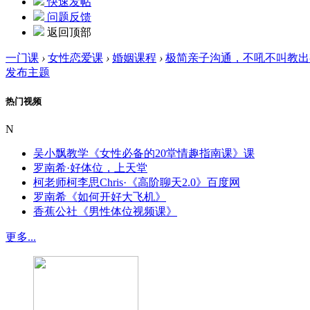
快速发帖
问题反馈
返回顶部
一门课
›
女性恋爱课
›
婚姻课程
›
极简亲子沟通，不吼不叫教出
发布主题
热门视频
N
吴小飘教学《女性必备的20堂情趣指南课》课
罗南希·好体位，上天堂
柯老师柯李思Chris·《高阶聊天2.0》百度网
罗南希《如何开好大飞机》
香蕉公社《男性体位视频课》
更多...