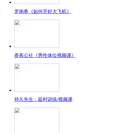
罗南希《如何开好大飞机》
香蕉公社《男性体位视频课》
持久先生：延时训练/视频课