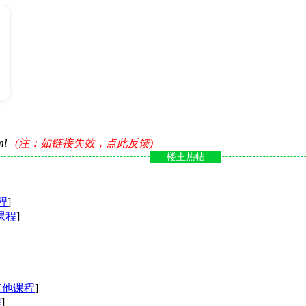
tml
(注：如链接失效，点此反馈)
楼主热帖
程
]
课程
]
其他课程
]
程
]