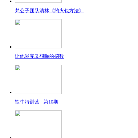
梵公子团队清林《约火包方法》
让他啪完又想啪的招数
铁牛特训营 · 第10期