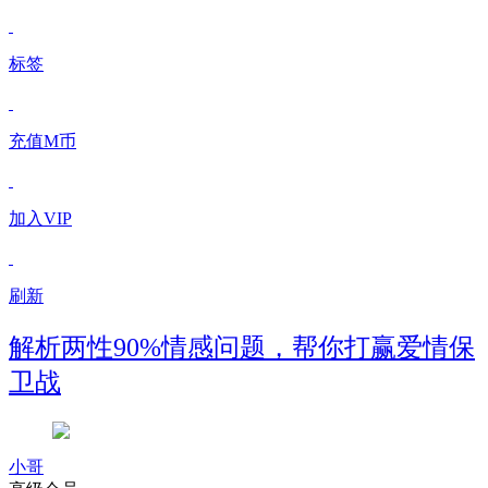
标签
充值M币
加入VIP
刷新
解析两性90%情感问题，帮你打赢爱情保
卫战
小哥