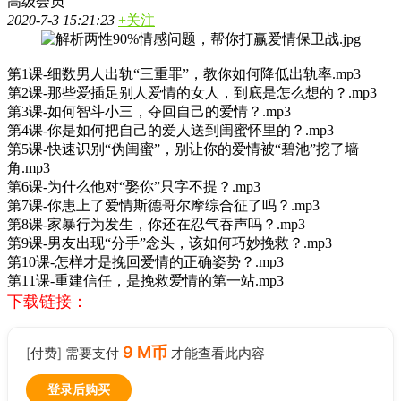
高级会员
2020-7-3 15:21:23
+关注
第1课-细数男人出轨“三重罪”，教你如何降低出轨率.mp3
第2课-那些爱插足别人爱情的女人，到底是怎么想的？.mp3
第3课-如何智斗小三，夺回自己的爱情？.mp3
第4课-你是如何把自己的爱人送到闺蜜怀里的？.mp3
第5课-快速识别“伪闺蜜”，别让你的爱情被“碧池”挖了墙
角.mp3
第6课-为什么他对“娶你”只字不提？.mp3
第7课-你患上了爱情斯德哥尔摩综合征了吗？.mp3
第8课-家暴行为发生，你还在忍气吞声吗？.mp3
第9课-男友出现“分手”念头，该如何巧妙挽救？.mp3
第10课-怎样才是挽回爱情的正确姿势？.mp3
第11课-重建信任，是挽救爱情的第一站.mp3
下载链接：
9 M币
[付费] 需要支付
才能查看此内容
登录后购买