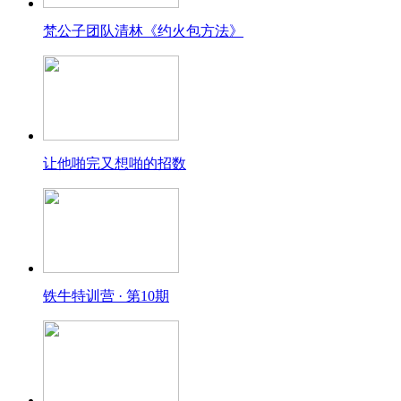
梵公子团队清林《约火包方法》
让他啪完又想啪的招数
铁牛特训营 · 第10期