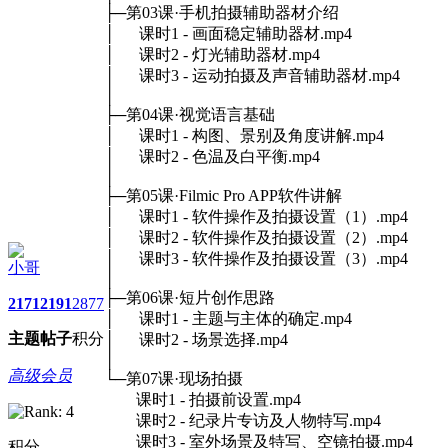
├─第03课·手机拍摄辅助器材介绍
│ 课时1 - 画面稳定辅助器材.mp4
│ 课时2 - 灯光辅助器材.mp4
│ 课时3 - 运动拍摄及声音辅助器材.mp4
│
├─第04课·视觉语言基础
│ 课时1 - 构图、景别及角度讲解.mp4
│ 课时2 - 色温及白平衡.mp4
│
├─第05课·Filmic Pro APP软件讲解
│ 课时1 - 软件操作及拍摄设置（1）.mp4
│ 课时2 - 软件操作及拍摄设置（2）.mp4
│ 课时3 - 软件操作及拍摄设置（3）.mp4
小哥
│
├─第06课·短片创作思路
2171
2191
2877
│ 课时1 - 主题与主体的确定.mp4
主题
帖子
积分
│ 课时2 - 场景选择.mp4
│
高级会员
└─第07课·现场拍摄
课时1 - 拍摄前设置.mp4
课时2 - 纪录片专访及人物特写.mp4
课时3 - 室外场景及特写、空镜拍摄.mp4
积分