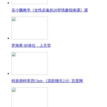
吴小飘教学《女性必备的20堂情趣指南课》课
罗南希·好体位，上天堂
柯老师柯李思Chris·《高阶聊天2.0》百度网