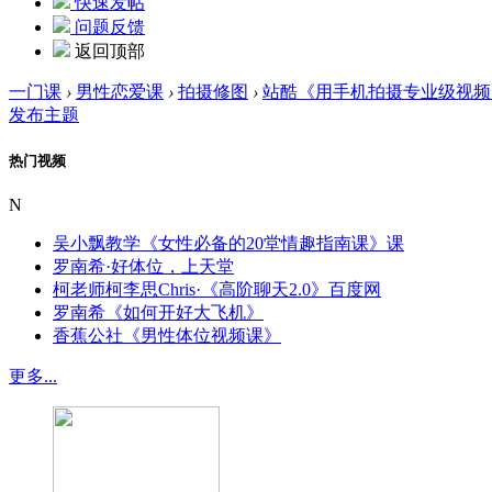
快速发帖
问题反馈
返回顶部
一门课
›
男性恋爱课
›
拍摄修图
›
站酷《用手机拍摄专业级视频
发布主题
热门视频
N
吴小飘教学《女性必备的20堂情趣指南课》课
罗南希·好体位，上天堂
柯老师柯李思Chris·《高阶聊天2.0》百度网
罗南希《如何开好大飞机》
香蕉公社《男性体位视频课》
更多...