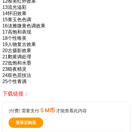
12唯美红外效果
13流光溢彩
14怀旧效果
15青玉色色调
16淡雅微黄色调效果
17高饱和表现
18个性唯美
19人物复古效果
20古摄影效果
21鹅黄调处理
22低饱和水墨
23暗夜精灵
24双色层技法
25个性青调
下载链接：
5 M币
[付费] 需要支付
才能查看此内容
登录后购买